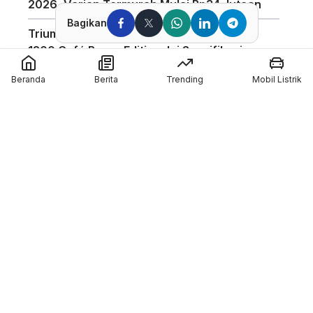
2026, Varian Termurah Mulai Rp34 Jutaan
Bagikan
Triumph Indonesia Luncurkan Speed Twin
1200 Café Racer Edition, Ini Spesifikasinya
Harga Motor Listrik Polytron di GIIAS 2026
Beranda
Berita
Trending
Mobil Listrik
Dapat Subsidi Mandiri hingga Rp6,5 Juta
Teknologi Baterai Lithium Indomobil eMotor,
Kantongi Sertifikasi IP67 dan Garansi 3
Tahun
Coba Mobil Suzuki di GIIAS 2026, Bisa
Menang Motor GSX-R150 dan Emas
Member of :