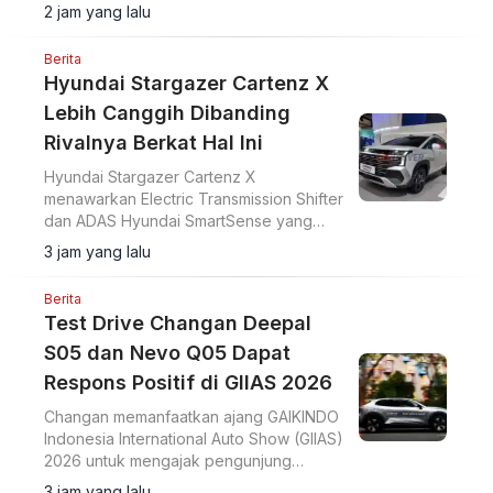
percepatan, akselerasi 0-100 km/jam
2 jam yang lalu
dalam 7,6 detik, serta ADAS Level 2.
Berita
Hyundai Stargazer Cartenz X
Lebih Canggih Dibanding
Rivalnya Berkat Hal Ini
Hyundai Stargazer Cartenz X
menawarkan Electric Transmission Shifter
dan ADAS Hyundai SmartSense yang
lebih lengkap. Simak harga Hyundai
3 jam yang lalu
Stargazer Cartenz X terbaru mulai Rp350
juta di artikel ini.
Berita
Test Drive Changan Deepal
S05 dan Nevo Q05 Dapat
Respons Positif di GIIAS 2026
Changan memanfaatkan ajang GAIKINDO
Indonesia International Auto Show (GIIAS)
2026 untuk mengajak pengunjung
merasakan langsung performa dua
3 jam yang lalu