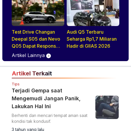
Test Drive Changan
Audi Q5 Terbaru
Deepal S05 dan Nevo
Seharga Rp1,7 Miliaran
Q05 Dapat Respons
Hadir di GIIAS 2026
Positif di GIIAS 2026
Artikel Lainnya
Artikel Terkait
Tips
Terjadi Gempa saat
Mengemudi Jangan Panik,
Lakukan Hal Ini
Berhenti dan mencari tempat aman saat
kondisi tak kondusif.
3 tahun yang lalu