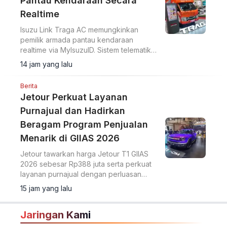
Pantau Kendaraan Secara
Realtime
Isuzu Link Traga AC memungkinkan
pemilik armada pantau kendaraan
realtime via MyIsuzuID. Sistem telematika
ini pantau lokasi, kecepatan, dan
14 jam yang lalu
operasional kendaraan.
Berita
Jetour Perkuat Layanan
Purnajual dan Hadirkan
Beragam Program Penjualan
Menarik di GIIAS 2026
Jetour tawarkan harga Jetour T1 GIIAS
2026 sebesar Rp388 juta serta perkuat
layanan purnajual dengan perluasan
jaringan dealer hingga 40 showroom di
15 jam yang lalu
GIIAS 2026.
Jaringan Kami