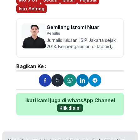
Istri Setneg
Gemilang Isromi Nuar
Penulis
Jurnalis lulusan IISIP Jakarta sejak
2013. Berpengalaman di tabloid,
harian, dan media online hingga
kini di Otorider. T...
Bagikan Ke :
Ikuti kami juga di whatsApp Channel
Klik disini