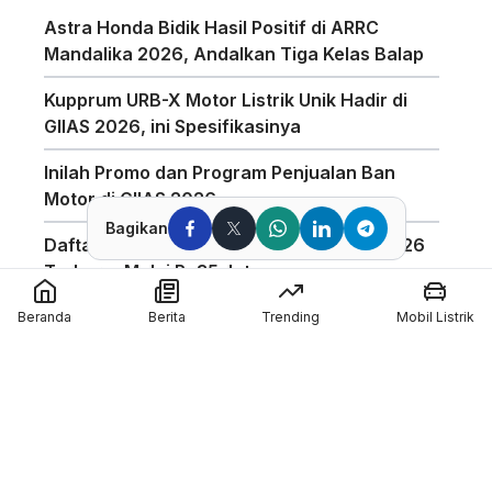
Astra Honda Bidik Hasil Positif di ARRC
Mandalika 2026, Andalkan Tiga Kelas Balap
Kupprum URB-X Motor Listrik Unik Hadir di
GIIAS 2026, ini Spesifikasinya
Inilah Promo dan Program Penjualan Ban
Motor di GIIAS 2026
Bagikan
Daftar Harga Honda PCX 160 Agustus 2026
Terbaru, Mulai Rp35 Jutaan
Penggunaan Boost Charge ALVA Naik Tajam,
Beranda
Berita
Trending
Mobil Listrik
Tembus 154 Ribu Jam
Pabrikan Tiongkok CFMoto Tertarik Ikut
Ajang MotoGP
Pol Espargaro Gantikan Maverick Vinales di
MotoGP Inggris 2026, Isu Konflik dengan KTM