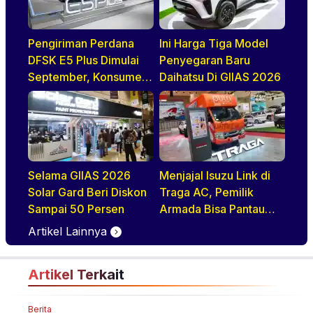
Pengiriman Perdana
Ini Harga Tiga Model
DFSK E5 Plus Dimulai
Penyegaran Baru
September, Konsumen
Daihatsu Di GIIAS 2026
Diajak Tur Pabrik
Selama GIIAS 2026
Menjajal Isuzu Link di
Solar Gard Beri Diskon
Traga AC, Pemilik
Sampai 50 Persen
Armada Bisa Pantau
Kendaraan Secara
Artikel Lainnya
Realtime
Artikel Terkait
Berita