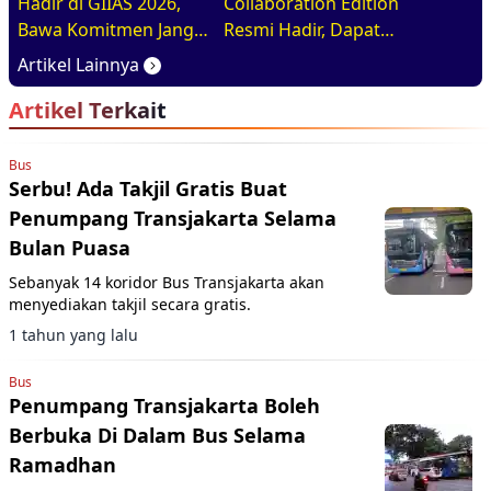
Hadir di GIIAS 2026,
Collaboration Edition
Bawa Komitmen Jangka
Resmi Hadir, Dapat
Panjang Bangun
Upgrade Senilai Rp40
Artikel Lainnya
Ekosistem Kendaraan
Juta
Artikel Terkait
Listrik Indonesia
Bus
Serbu! Ada Takjil Gratis Buat
Penumpang Transjakarta Selama
Bulan Puasa
Sebanyak 14 koridor Bus Transjakarta akan
menyediakan takjil secara gratis.
1 tahun yang lalu
Bus
Penumpang Transjakarta Boleh
Berbuka Di Dalam Bus Selama
Ramadhan