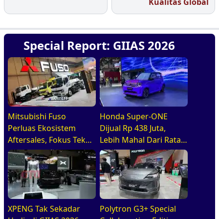
Kualitas Global
Special Report: GIIAS 2026
Mitsubishi Fuso
Honda Super-ONE
Perluas Ekosistem
Dijual Rp 438 Juta,
Aftersales, Fokus Tekan
Lebih Mahal Dari Rata2
Waktu Perawatan
EV Tiongkok
Armada
XPENG Tak Sekadar
Polytron G3+ Special