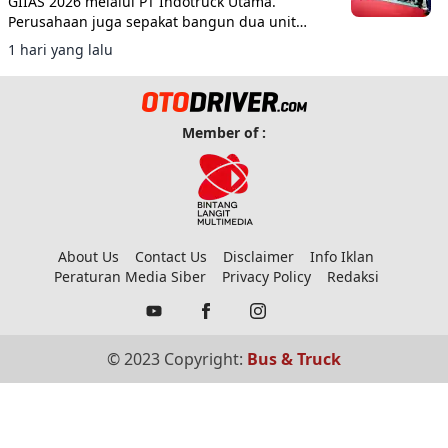
GIIAS 2026 melalui PT Indotruck Utama.
Perusahaan juga sepakat bangun dua unit
double decker berbasis sasis Scania K450CB
1 hari yang lalu
untuk layanan AKAP premium.
Member of :
About Us
Contact Us
Disclaimer
Info Iklan
Peraturan Media Siber
Privacy Policy
Redaksi
© 2023 Copyright:
Bus & Truck