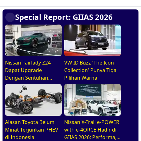
Special Report: GIIAS 2026
Nissan Fairlady Z24
VW ID.Buzz 'The Icon
Dapat Upgrade
Collection' Punya Tiga
Dengan Sentuhan
Pilihan Warna
Leluhur. Indonesia Jadi
Negara Pertama di
ASEAN Yang Disapa
Alasan Toyota Belum
Nissan X-Trail e-POWER
Minat Terjunkan PHEV
with e-4ORCE Hadir di
di Indonesia
GIIAS 2026: Performa,