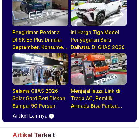
Pengiriman Perdana
Ini Harga Tiga Model
DFSK E5 Plus Dimulai
Penyegaran Baru
September, Konsumen
Daihatsu Di GIIAS 2026
Diajak Tur Pabrik
Selama GIIAS 2026
Menjajal Isuzu Link di
Solar Gard Beri Diskon
Traga AC, Pemilik
Sampai 50 Persen
Armada Bisa Pantau
Kendaraan Secara
Artikel Lainnya
Realtime
Artikel Terkait