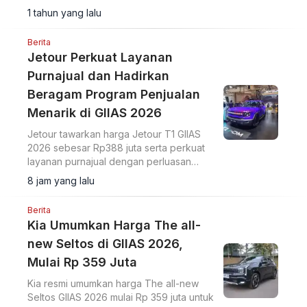
area test drive dan test ride yang
1 tahun yang lalu
terbesar dari penyelenggaraan
sebelumnya.
Berita
Jetour Perkuat Layanan
Purnajual dan Hadirkan
Beragam Program Penjualan
Menarik di GIIAS 2026
Jetour tawarkan harga Jetour T1 GIIAS
2026 sebesar Rp388 juta serta perkuat
layanan purnajual dengan perluasan
jaringan dealer hingga 40 showroom di
8 jam yang lalu
GIIAS 2026.
Berita
Kia Umumkan Harga The all-
new Seltos di GIIAS 2026,
Mulai Rp 359 Juta
Kia resmi umumkan harga The all-new
Seltos GIIAS 2026 mulai Rp 359 juta untuk