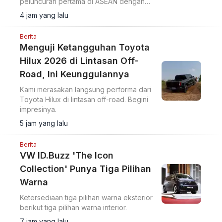
peluncuran pertama di ASEAN dengan
upgrade desain bumper G-nose
4 jam yang lalu
terinspirasi generasi S30.
Berita
Menguji Ketangguhan Toyota
Hilux 2026 di Lintasan Off-
Road, Ini Keunggulannya
Kami merasakan langsung performa dari
Toyota Hilux di lintasan off-road. Begini
impresinya.
5 jam yang lalu
Berita
VW ID.Buzz 'The Icon
Collection' Punya Tiga Pilihan
Warna
Ketersediaan tiga pilihan warna eksterior
berikut tiga pilihan warna interior.
7 jam yang lalu