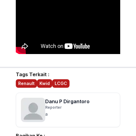
Tags Terkait :
Renault
Kwid
LCGC
Danu P Dirgantoro
Reporter
a
Bagikan Ke :