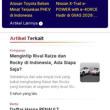
Alasan Toyota Belum
Nissan X-Trail e-
Minat Terjunkan PHEV
POWER with e-4ORCE
di Indonesia
Hadir di GIIAS 2026:
Performa,
Artikel Lainnya
Kenyamanan, dan
Teknologi Elektrifikasi
Artikel Terkait
dalam Satu Paket
Komparasi
Mengintip Rival Raize dan
Rocky di Indonesia, Ada Siapa
Saja?
Setidaknya dari ada empat rival yang
bakal menghadang Raize dan Rocky
yang bermain di segmen entry level SUV
5-seater dengan harga mulai Rp 160-280
5 tahun yang lalu
jutaan.
Berita
Daftar Harga RENAULT