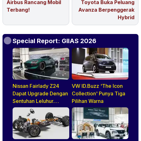
Airbus Rancang Mobil
Toyota Buka Peluang
Terbang!
Avanza Berpenggerak
Hybrid
Special Report: GIIAS 2026
Nissan Fairlady Z24
VW ID.Buzz 'The Icon
Dapat Upgrade Dengan
Collection' Punya Tiga
Sentuhan Leluhur.
Pilihan Warna
Indonesia Jadi Negara
Pertama di ASEAN
Yang Disapa