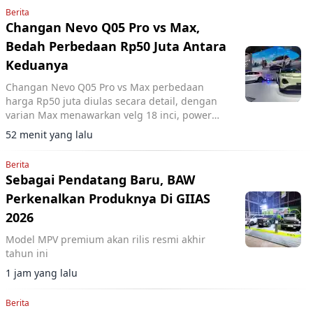
Berita
Changan Nevo Q05 Pro vs Max,
Bedah Perbedaan Rp50 Juta Antara
Keduanya
Changan Nevo Q05 Pro vs Max perbedaan
harga Rp50 juta diulas secara detail, dengan
varian Max menawarkan velg 18 inci, power
tailgate, dan panoramic roof sementara
52 menit yang lalu
performa motor listrik tetap sama.
Berita
Sebagai Pendatang Baru, BAW
Perkenalkan Produknya Di GIIAS
2026
Model MPV premium akan rilis resmi akhir
tahun ini
1 jam yang lalu
Berita