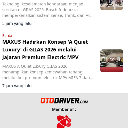
Teknologi keselamatan kendaraan menjadi
sorotan di GIIAS 2026. Bosch Indonesia
memperkenalkan sistem Sense, Think, dan Act
yang membantu pengemudi.
5 jam yang lalu
Berita
MAXUS Hadirkan Konsep 'A Quiet
Luxury' di GIIAS 2026 melalui
Jajaran Premium Electric MPV
MAXUS A Quiet Luxury GIIAS 2026
menampilkan konsep kemewahan tenang
melalui lini premium electric MPV MIFA 7 dan
MIFA 9 di ICE BSD City.
7 jam yang lalu
Member of :