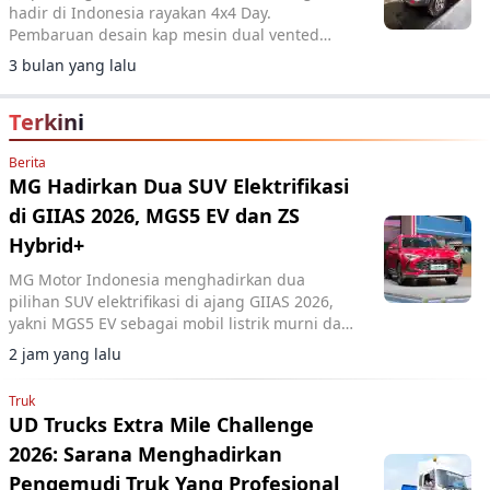
hadir di Indonesia rayakan 4x4 Day.
Pembaruan desain kap mesin dual vented
hood dan easy-to-remove door tingkatkan
3 bulan yang lalu
fleksibilitas off-road.
Terkini
Berita
MG Hadirkan Dua SUV Elektrifikasi
di GIIAS 2026, MGS5 EV dan ZS
Hybrid+
MG Motor Indonesia menghadirkan dua
pilihan SUV elektrifikasi di ajang GIIAS 2026,
yakni MGS5 EV sebagai mobil listrik murni dan
MG ZS Hybrid+ yang mengusung teknologi full
2 jam yang lalu
hybrid.
Truk
UD Trucks Extra Mile Challenge
2026: Sarana Menghadirkan
Pengemudi Truk Yang Profesional