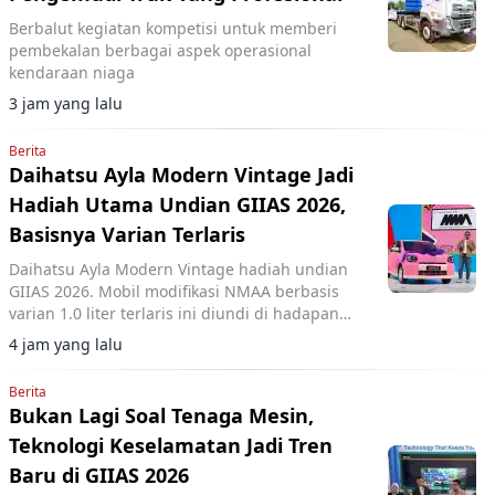
Berbalut kegiatan kompetisi untuk memberi
pembekalan berbagai aspek operasional
kendaraan niaga
3 jam yang lalu
Berita
Daihatsu Ayla Modern Vintage Jadi
Hadiah Utama Undian GIIAS 2026,
Basisnya Varian Terlaris
Daihatsu Ayla Modern Vintage hadiah undian
GIIAS 2026. Mobil modifikasi NMAA berbasis
varian 1.0 liter terlaris ini diundi di hadapan
pengunjung dan dimenangkan konsumen dari
4 jam yang lalu
Lampung.
Berita
Bukan Lagi Soal Tenaga Mesin,
Teknologi Keselamatan Jadi Tren
Baru di GIIAS 2026