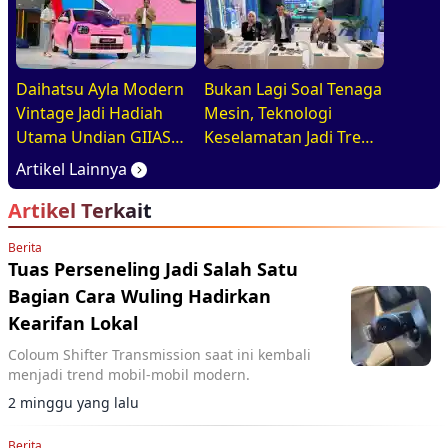
Daihatsu Ayla Modern
Bukan Lagi Soal Tenaga
Vintage Jadi Hadiah
Mesin, Teknologi
Utama Undian GIIAS
Keselamatan Jadi Tren
2026, Basisnya Varian
Baru di GIIAS 2026
Artikel Lainnya
Terlaris
Artikel Terkait
Berita
Tuas Perseneling Jadi Salah Satu
Bagian Cara Wuling Hadirkan
Kearifan Lokal
Coloum Shifter Transmission saat ini kembali
menjadi trend mobil-mobil modern.
2 minggu yang lalu
Berita