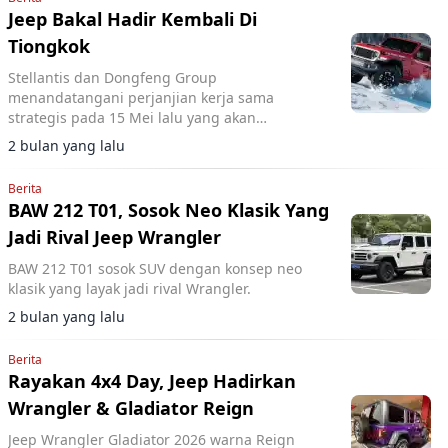
Jeep Bakal Hadir Kembali Di
Tiongkok
Stellantis dan Dongfeng Group
menandatangani perjanjian kerja sama
strategis pada 15 Mei lalu yang akan
memperluas produksi kendaraan energi baru
2 bulan yang lalu
(NEV) merek Peugeot dan Jeep di China.
Berita
BAW 212 T01, Sosok Neo Klasik Yang
Jadi Rival Jeep Wrangler
BAW 212 T01 sosok SUV dengan konsep neo
klasik yang layak jadi rival Wrangler.
2 bulan yang lalu
Berita
Rayakan 4x4 Day, Jeep Hadirkan
Wrangler & Gladiator Reign
Jeep Wrangler Gladiator 2026 warna Reign