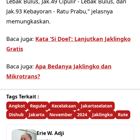
Lebak Bulus, Jak.49 Cipulir - Lebak Bulus, dan
Jak.93 Kebayoran - Ratu Prabu," jelasnya
memungkaskan.
Baca juga:
Kata ‘Si Doel’: Lanjutkan Jaklingko
Gratis
Baca juga:
Apa Bedanya Jaklingko dan
Mikrotrans?
Tags Terkait :
Angkot
Reguler
Kecelakaan
Jakartaselatan
Dishub
Jakarta
November
2024
Jaklingko
Rute
Erie W. Adji