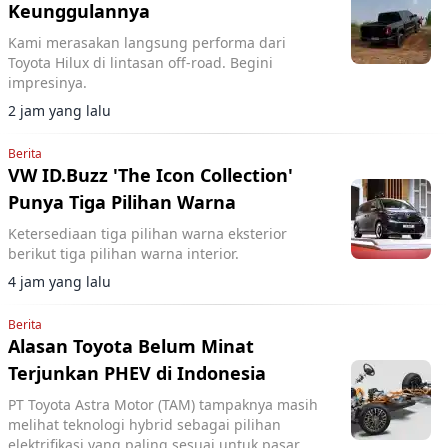
Keunggulannya
Kami merasakan langsung performa dari
Toyota Hilux di lintasan off-road. Begini
impresinya.
2 jam yang lalu
Berita
VW ID.Buzz 'The Icon Collection'
Punya Tiga Pilihan Warna
Ketersediaan tiga pilihan warna eksterior
berikut tiga pilihan warna interior.
4 jam yang lalu
Berita
Alasan Toyota Belum Minat
Terjunkan PHEV di Indonesia
PT Toyota Astra Motor (TAM) tampaknya masih
melihat teknologi hybrid sebagai pilihan
elektrifikasi yang paling sesuai untuk pasar