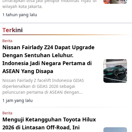
Diharapkan bisa jadi pelopor mobilitas ‘hijau’ di
wilayah kota Jakarta.
1 tahun yang lalu
Terkini
Berita
Nissan Fairlady Z24 Dapat Upgrade
Dengan Sentuhan Leluhur.
Indonesia Jadi Negara Pertama di
ASEAN Yang Disapa
Nissan Fairlady Z facelift Indonesia GIIAS
diperkenalkan di GIIAS 2026 sebagai
peluncuran pertama di ASEAN dengan
upgrade desain bumper G-nose terinspirasi
1 jam yang lalu
generasi S30.
Berita
Menguji Ketangguhan Toyota Hilux
2026 di Lintasan Off-Road, Ini