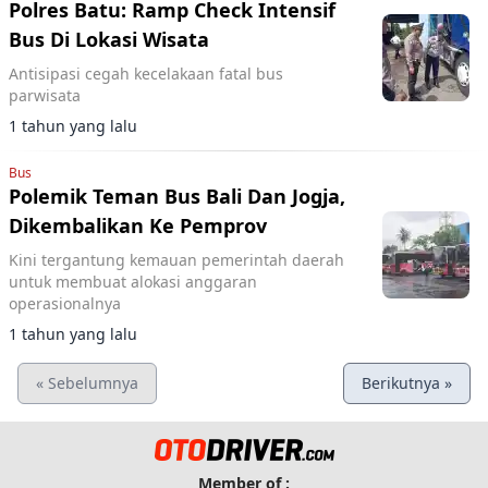
Polres Batu: Ramp Check Intensif
Bus Di Lokasi Wisata
Antisipasi cegah kecelakaan fatal bus
parwisata
1 tahun yang lalu
Bus
Polemik Teman Bus Bali Dan Jogja,
Dikembalikan Ke Pemprov
Kini tergantung kemauan pemerintah daerah
untuk membuat alokasi anggaran
operasionalnya
1 tahun yang lalu
« Sebelumnya
Berikutnya »
Member of :