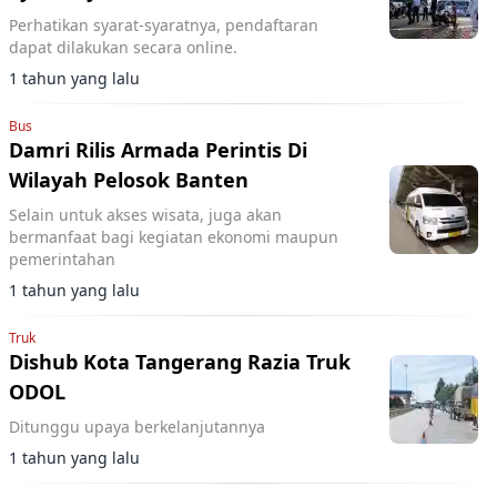
Perhatikan syarat-syaratnya, pendaftaran
dapat dilakukan secara online.
1 tahun yang lalu
Bus
Damri Rilis Armada Perintis Di
Wilayah Pelosok Banten
Selain untuk akses wisata, juga akan
bermanfaat bagi kegiatan ekonomi maupun
pemerintahan
1 tahun yang lalu
Truk
Dishub Kota Tangerang Razia Truk
ODOL
Ditunggu upaya berkelanjutannya
1 tahun yang lalu