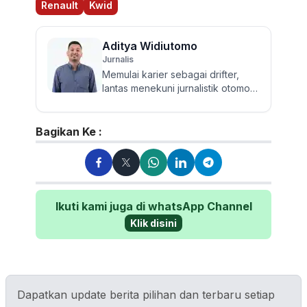
Renault
Kwid
Aditya Widiutomo
Jurnalis
Memulai karier sebagai drifter,
lantas menekuni jurnalistik otomotif
dan review mobil sejak 2017.
Walau sering mereview...
Bagikan Ke :
Ikuti kami juga di whatsApp Channel
Klik disini
Dapatkan update berita pilihan dan terbaru setiap