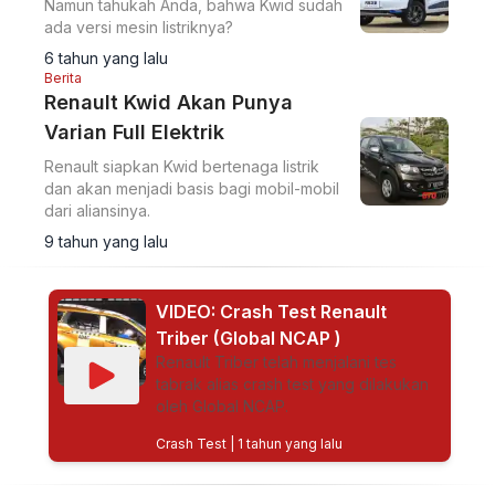
Namun tahukah Anda, bahwa Kwid sudah
ada versi mesin listriknya?
6 tahun yang lalu
Berita
Renault Kwid Akan Punya
Varian Full Elektrik
Renault siapkan Kwid bertenaga listrik
dan akan menjadi basis bagi mobil-mobil
dari aliansinya.
9 tahun yang lalu
VIDEO: Crash Test Renault
Triber (Global NCAP )
Renault Triber telah menjalani tes
tabrak alias crash test yang dilakukan
oleh Global NCAP.
Crash Test
| 1 tahun yang lalu