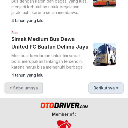
Bus dengan kabin dan bagasi yang luas,
menjadi kebutuhan untuk perjalanan
jarak jauh, karena selain membawa
penumpang, juga bisa untuk mengantar
4 tahun yang lalu
paket, seperti bus PO Harapan Jaya ini.
Bus
Simak Medium Bus Dewa
United FC Buatan Delima Jaya
Membuat kendaraan untuk tim sepak
bola, merupakan tantangan tersendiri,
karena harus bisa memenuhi berbagai
kriteria.
4 tahun yang lalu
« Sebelumnya
Berikutnya »
Member of :