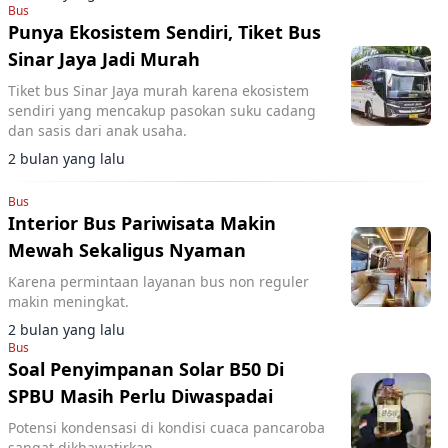
Bus
Punya Ekosistem Sendiri, Tiket Bus
Sinar Jaya Jadi Murah
Tiket bus Sinar Jaya murah karena ekosistem
sendiri yang mencakup pasokan suku cadang
dan sasis dari anak usaha.
2 bulan yang lalu
Bus
Interior Bus Pariwisata Makin
Mewah Sekaligus Nyaman
Karena permintaan layanan bus non reguler
makin meningkat.
2 bulan yang lalu
Bus
Soal Penyimpanan Solar B50 Di
SPBU Masih Perlu Diwaspadai
Potensi kondensasi di kondisi cuaca pancaroba
sangat dikhawatirkan.