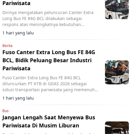
Pariwisata
Dirinya mengatakan peluncuran Canter Extra
Long Bus FE 84G BCL dilakukan sebagai
respons atas meningkatnya kebutuhan
transportasi wisata sekaligus mengikuti
1 hari yang lalu
regulasi pemerintah yang terus berkembang.
Berita
Fuso Canter Extra Long Bus FE 84G
BCL, Bidik Peluang Besar Industri
Pariwisata
Fuso Canter Extra Long Bus FE 84G BCL
diluncurkan PT KTB di GIIAS 2026 sebagai
solusi transportasi pariwisata yang memenuhi
standar Euro 4 dan regulasi pemerintah.
1 hari yang lalu
Bus
Jangan Lengah Saat Menyewa Bus
Pariwisata Di Musim Liburan