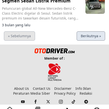
Segmen Sedan Listrik Premium
Peluncuran global All-New Mercedes-Benz C-
Class Electric digelar di Seoul. Sedan listrik
premium ini tawarkan desain futuristik, range
762 km WLTP, MBUX Hyperscreen, dan
3 bulan yang lalu
akselerasi 4 detik.
« Sebelumnya
Berikutnya »
Member of :
About Us
Contact Us
Disclaimer
Info Iklan
Peraturan Media Siber
Privacy Policy
Redaksi