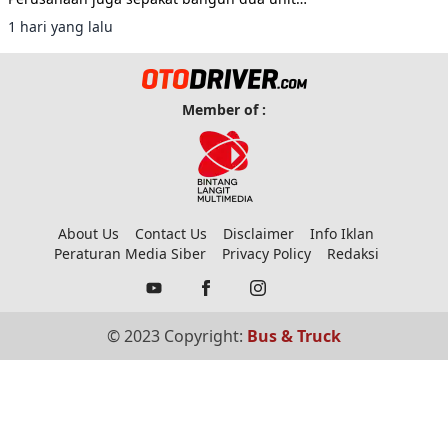
double decker berbasis sasis Scania K450CB
1 hari yang lalu
untuk layanan AKAP premium.
Member of :
About Us
Contact Us
Disclaimer
Info Iklan
Peraturan Media Siber
Privacy Policy
Redaksi
© 2023 Copyright:
Bus & Truck