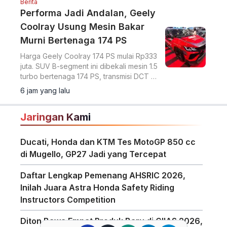
Berita
Performa Jadi Andalan, Geely
Coolray Usung Mesin Bakar
Murni Bertenaga 174 PS
Harga Geely Coolray 174 PS mulai Rp333
juta. SUV B-segment ini dibekali mesin 1.5
turbo bertenaga 174 PS, transmisi DCT 7
percepatan, akselerasi 0-100 km/jam
6 jam yang lalu
dalam 7,6 detik, serta ADAS Level 2.
Jaringan Kami
Ducati, Honda dan KTM Tes MotoGP 850 cc
di Mugello, GP27 Jadi yang Tercepat
Daftar Lengkap Pemenang AHSRIC 2026,
Inilah Juara Astra Honda Safety Riding
Instructors Competition
Diton Bawa Empat Produk Baru di GIIAS 2026,