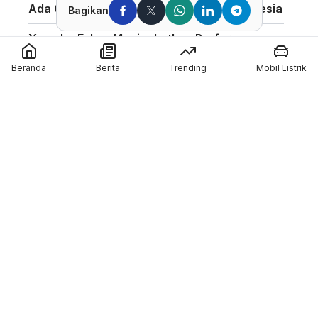
Ada Compound Aerosol Pertama di Indonesia
Bagikan
Yamaha Fokus Meningkatkan Performa
Bagian Depan Untuk Motor 850cc
Beranda
Berita
Trending
Mobil Listrik
AHSRIC 2026 Masuki Tahun ke-17, AHM
Perkuat Edukasi Safety Riding di Indonesia
GIIAS 2026 Hadirkan Program Edukasi
Industri Otomotif Melalui GIIAS Education Day
Silverstone Akan Jadi Tuan Rumah MotoGP
Inggris Sampai 2028
Member of :