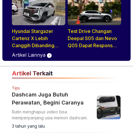
Hyundai Stargazer
Test Drive Changan
Cartenz X Lebih
Deepal S05 dan Nevo
Canggih Dibanding
Q05 Dapat Respons
Rivalnya Berkat Hal Ini
Positif di GIIAS 2026
Artikel Lainnya
Artikel Terkait
Tips
Dashcam Juga Butuh
Perawatan, Begini Caranya
Rutin menghapus video bisa
memperpanjang usia memori dashcam.
3 tahun yang lalu