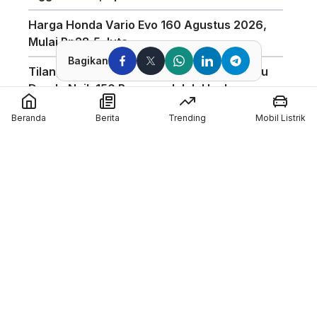
Harga Honda Vario Evo 160 Agustus 2026,
Mulai Rp28,5 Juta
Bagikan
Tilang Manual Berlaku? Polisi Tegaskan Isu
Denda Naik 150 Persen adalah Hoaks
Mario Aji Amankan Qualifying 2(Q2) Di Moto2
Beranda
Berita
Trending
Mobil Listrik
Inggris 2026
Finish Di Atas Pimpinan Klasemen, Veda Ega
Raih Hasil Positif di FP1 Moto3 Inggris 2026
Hasil FP1 GP Inggris : Alex Marquez Tercepat!
Member of :