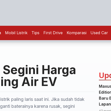
a
Mobil Listrik
Tips
First Drive
Komparasi
Used Car
 Segini Harga
Up
ing Air EV
Maxus
Editio
Baru B
trik paling laris saat ini. Jika sudah tidak
Lapan
ganti baterainya karena rusak, segini
47 menit