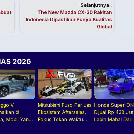
Selanjutnya :
mbuat
The New Mazda CX-30 Rakitan
Indonesia Dipastikan Punya Kualitas
Global
IIAS 2026
iggo V
Mitsubishi Fuso Perluas
Honda Super-O
nalkan di
Ekosistem Aftersales,
Dijual Rp 438 Jut
ia, Mobil Yang
Fokus Tekan Waktu
Lebih Mahal Dari
di MPV Hingga
Perawatan Armada
EV Tiongkok
Cabin