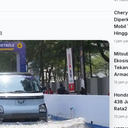
Chery
Diperk
Mobil
B
Hingg
1 jam ya
Mitsub
Ekosis
Tekan
Arma
12 jam y
Honda
438 Ju
Rata2
13 jam y