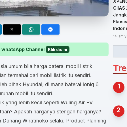
XPENG
GIIAS
Jangk
Ekosi
Indon
14 jam y
 di whatsApp Channel
Klik disini
Tr
ia umum bila harga baterai mobil listrik
termahal dari mobil listrik itu sendiri.
leh pihak Hyundai, di mana baterai Ioniq 6
1
uhan mobil itu sendiri.
ik yang lebih kecil seperti Wuling Air EV
2
taan? Apakah harganya stengah harganya?
 Danang Wiratmoko selaku Product Planning