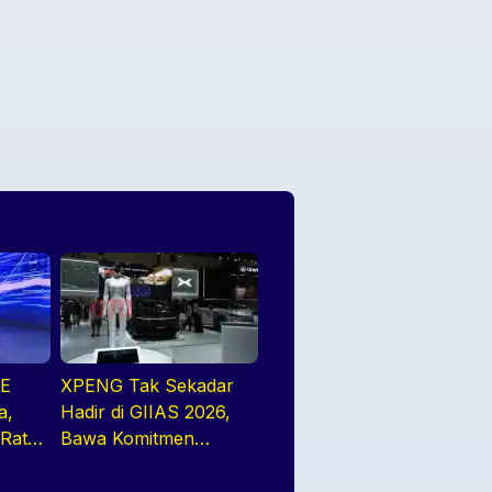
NE
XPENG Tak Sekadar
a,
Hadir di GIIAS 2026,
 Rata2
Bawa Komitmen
Jangka Panjang
Bangun Ekosistem