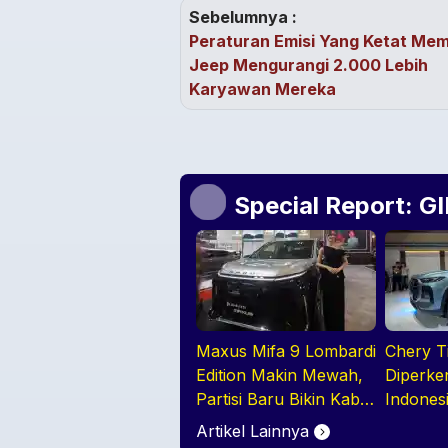
Sebelumnya :
Peraturan Emisi Yang Ketat Me
Jeep Mengurangi 2.000 Lebih
Karyawan Mereka
Special Report: G
Maxus Mifa 9 Lombardi
Chery T
Edition Makin Mewah,
Diperke
Partisi Baru Bikin Kabin
Indones
Lebih Lapang dan
BIsa Ja
Artikel Lainnya
Eksklusif
Double 