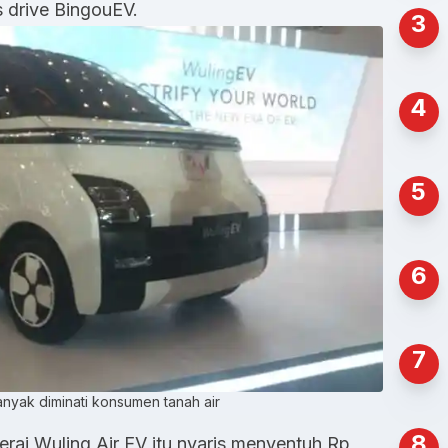
s drive BingouEV.
3
4
5
6
7
anyak diminati konsumen tanah air
8
rai Wuling Air EV itu nyaris menyentuh Rp