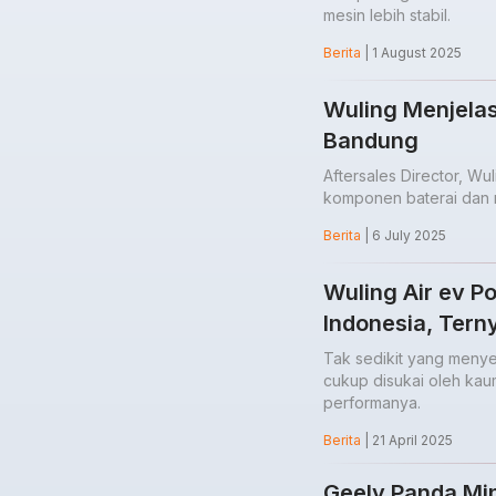
mesin lebih stabil.
Berita
| 1 August 2025
Wuling Menjelas
Bandung
Aftersales Director, W
komponen baterai dan mo
Berita
| 6 July 2025
Wuling Air ev P
Indonesia, Tern
Tak sedikit yang menye
cukup disukai oleh kau
performanya.
Berita
| 21 April 2025
Geely Panda Min