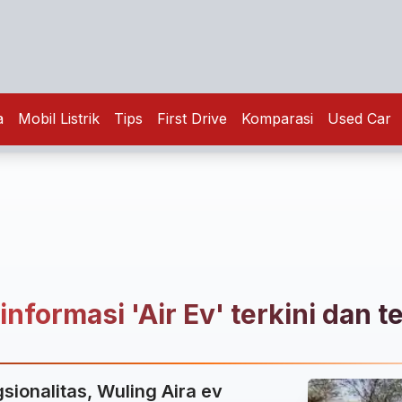
a
Mobil Listrik
Tips
First Drive
Komparasi
Used Car
informasi 'Air Ev' terkini dan t
sionalitas, Wuling Aira ev