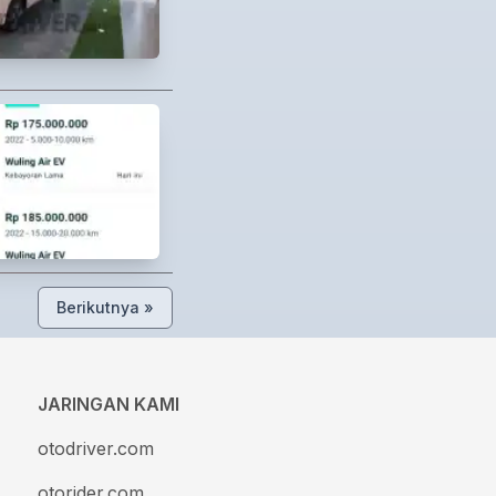
Berikutnya »
JARINGAN KAMI
otodriver.com
otorider.com