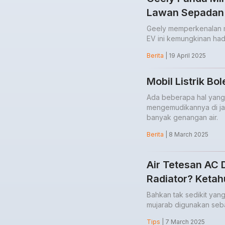
Lawan Sepadan 
Geely memperkenalan mo
EV ini kemungkinan had
Berita
| 19 April 2025
Mobil Listrik Bo
Ada beberapa hal yang p
mengemudikannya di ja
banyak genangan air.
Berita
| 8 March 2025
Air Tetesan AC 
Radiator? Ketah
Bahkan tak sedikit ya
mujarab digunakan sebag
Tips
| 7 March 2025