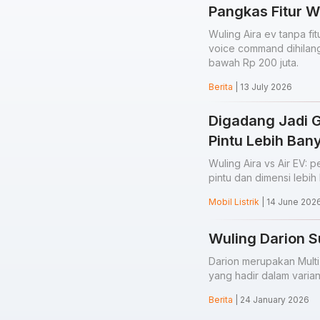
Pangkas Fitur 
Wuling Aira ev tanpa fi
voice command dihilang
bawah Rp 200 juta.
Berita
| 13 July 2026
Digadang Jadi Ge
Pintu Lebih Ban
Wuling Aira vs Air EV:
pintu dan dimensi lebi
Mobil Listrik
| 14 June 202
Wuling Darion S
Darion merupakan Multi
yang hadir dalam varia
Berita
| 24 January 2026