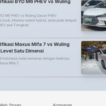
ifikasi BYD M6 PHEV vs Wuling
 BYD M6 PHEV vs Wuling Darion PHEV
odi, efisiensi sistem hybrid, serta jarak tempuh
EV asal Tiongkok.
fikasi Maxus Mifa 7 vs Wuling
 Level Satu Dimensi
 di Indonesia mulai memanas dengan hadirnya
axus Mifa 7.
Web Stories
Komparasi