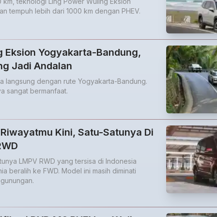
0 km, teknologi Ling Power Wuling Eksion
n tempuh lebih dari 1000 km dengan PHEV.
 Eksion Yogyakarta-Bandung,
Yang Jadi Andalan
ba langsung dengan rute Yogyakarta-Bandung.
inya sangat bermanfaat.
Riwayatmu Kini, Satu-Satunya Di
RWD
tunya LMPV RWD yang tersisa di Indonesia
a beralih ke FWD. Model ini masih diminati
egunungan.