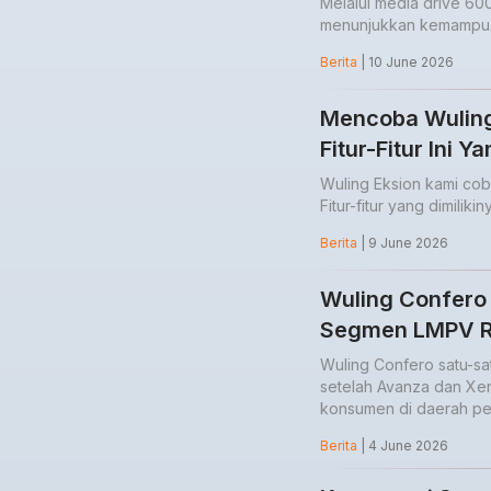
Melalui media drive 60
menunjukkan kemampua
Berita
| 10 June 2026
Mencoba Wuling
Fitur-Fitur Ini 
Wuling Eksion kami co
Fitur-fitur yang dimilik
Berita
| 9 June 2026
Wuling Confero 
Segmen LMPV 
Wuling Confero satu-sa
setelah Avanza dan Xeni
konsumen di daerah p
Berita
| 4 June 2026