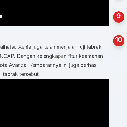
9
10
hatsu Xenia juga telah menjalani uji tabrak
 NCAP. Dengan kelengkapan fitur keamanan
ta Avanza, Kembarannya ini juga berhasil
i tabrak tersebut.