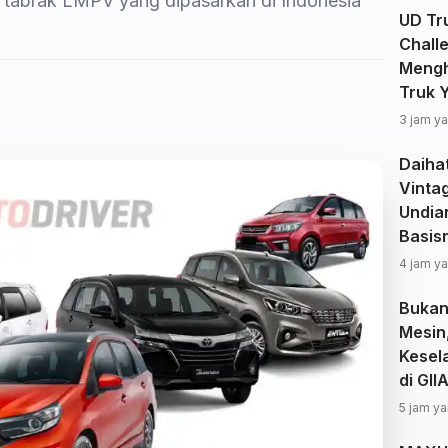
tabrak LMPV yang dipasarkan di Indonesia
UD Tru
Chall
Mengh
Truk 
3 jam ya
Daiha
Vinta
Undia
Basisn
4 jam ya
Bukan
Mesin
Kesel
di GII
5 jam ya