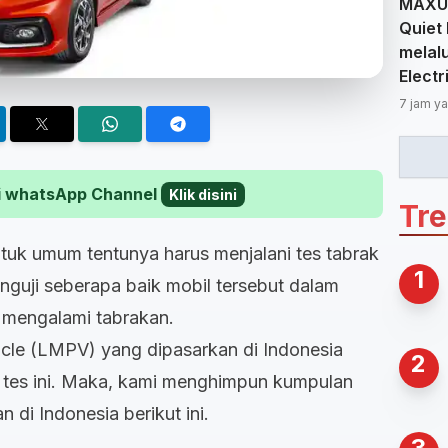
MAXUS
Quiet 
melal
Elect
7 jam ya
 di whatsApp Channel
Klik disini
Tr
tuk umum tentunya harus menjalani tes tabrak
1
enguji seberapa baik mobil tersebut dalam
a mengalami tabrakan.
cle (LMPV) yang dipasarkan di Indonesia
2
n tes ini. Maka, kami menghimpun kumpulan
di Indonesia berikut ini.
3