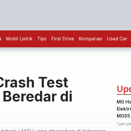
a
Mobil Listrik
Tips
First Drive
Komparasi
Used Car
rash Test
Up
Beredar di
MG Ha
Elektr
MGS5 
1 jam ya