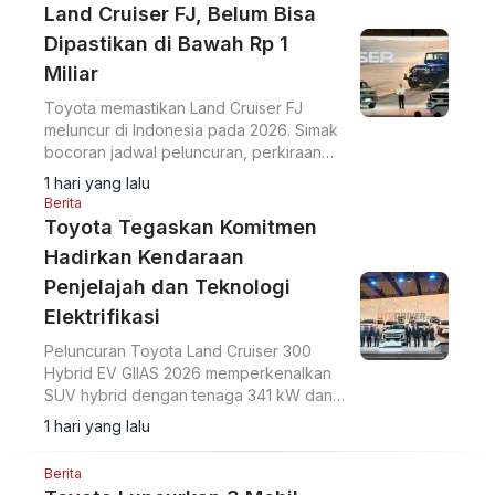
Land Cruiser FJ, Belum Bisa
Dipastikan di Bawah Rp 1
Miliar
Toyota memastikan Land Cruiser FJ
meluncur di Indonesia pada 2026. Simak
bocoran jadwal peluncuran, perkiraan
harga, serta spesifikasi lengkap SUV
1 hari yang lalu
4x4 terbaru Toyota.
Berita
Toyota Tegaskan Komitmen
Hadirkan Kendaraan
Penjelajah dan Teknologi
Elektrifikasi
Peluncuran Toyota Land Cruiser 300
Hybrid EV GIIAS 2026 memperkenalkan
SUV hybrid dengan tenaga 341 kW dan
kemampuan off-road melalui sistem
1 hari yang lalu
parallel hybrid serta Auto Multi Terrain
Select.
Berita