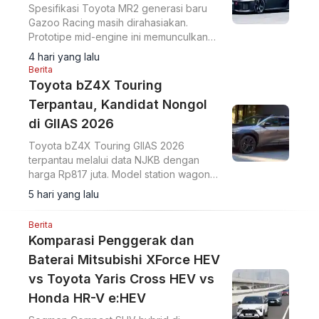
Spesifikasi Toyota MR2 generasi baru
Gazoo Racing masih dirahasiakan.
Prototipe mid-engine ini memunculkan
spekulasi kehadiran model sport dengan
4 hari yang lalu
sistem AWD dan mesin 2.0 liter.
Berita
Toyota bZ4X Touring
Terpantau, Kandidat Nongol
di GIIAS 2026
Toyota bZ4X Touring GIIAS 2026
terpantau melalui data NJKB dengan
harga Rp817 juta. Model station wagon
EV ini diperkirakan akan diperkenalkan
5 hari yang lalu
di ajang otomotif tersebut.
Berita
Komparasi Penggerak dan
Baterai Mitsubishi XForce HEV
vs Toyota Yaris Cross HEV vs
Honda HR-V e:HEV