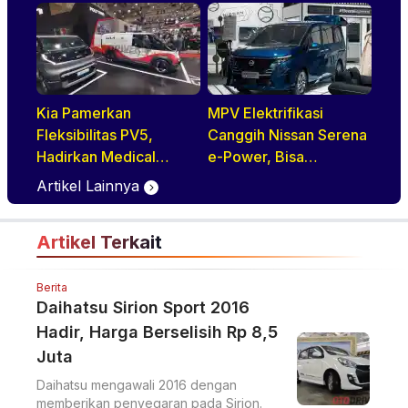
Jadi Tren Baru di GIIAS
melalui Jajaran
2026
Premium Electric MPV
Kia Pamerkan
MPV Elektrifikasi
Fleksibilitas PV5,
Canggih Nissan Serena
Hadirkan Medical
e-Power, Bisa
Purpose Vehicle di
Diandalkan Untuk
Artikel Lainnya
GIIAS 2026
Kebutuhan Harian
Keluarga
Artikel Terkait
Berita
Daihatsu Sirion Sport 2016
Hadir, Harga Berselisih Rp 8,5
Juta
Daihatsu mengawali 2016 dengan
memberikan penyegaran pada Sirion.