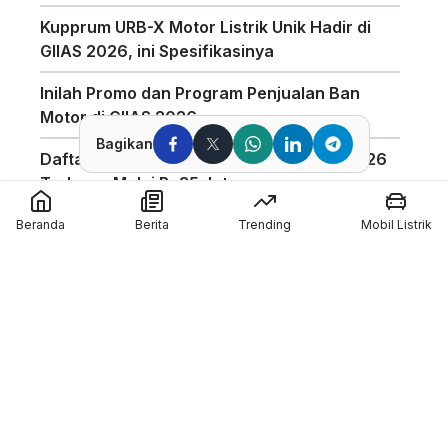
Kupprum URB-X Motor Listrik Unik Hadir di
GIIAS 2026, ini Spesifikasinya
Inilah Promo dan Program Penjualan Ban
Motor di GIIAS 2026
Bagikan
Daftar Harga Honda PCX 160 Agustus 2026
Terbaru, Mulai Rp35 Jutaan
Penggunaan Boost Charge ALVA Naik Tajam,
Beranda
Berita
Trending
Mobil Listrik
Tembus 154 Ribu Jam
Pabrikan Tiongkok CFMoto Tertarik Ikut
Ajang MotoGP
Pol Espargaro Gantikan Maverick Vinales di
MotoGP Inggris 2026, Isu Konflik dengan KTM
Kian Menguat