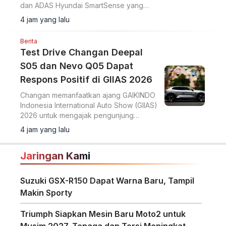
dan ADAS Hyundai SmartSense yang
lebih lengkap. Simak harga Hyundai
4 jam yang lalu
Stargazer Cartenz X terbaru mulai Rp350
juta di artikel ini.
Berita
Test Drive Changan Deepal
S05 dan Nevo Q05 Dapat
Respons Positif di GIIAS 2026
Changan memanfaatkan ajang GAIKINDO
Indonesia International Auto Show (GIIAS)
2026 untuk mengajak pengunjung
merasakan langsung performa dua
4 jam yang lalu
model terbarunya, Changan Deepal S05
dan Changan Nevo Q05.
Jaringan Kami
Suzuki GSX-R150 Dapat Warna Baru, Tampil
Makin Sporty
Triumph Siapkan Mesin Baru Moto2 untuk
Musim 2027, Tenaga dan Torsi Meningkat