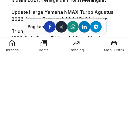
Update Harga Yamaha NMAX Turbo Agustus
2026, Varian Termurah Mulai Rp34 Jutaan
Bagikan
Triumph Indonesia Luncurkan Speed Twin
1200 Café Racer Edition, Ini Spesifikasinya
Harga Motor Listrik Polytron di GIIAS 2026
Beranda
Berita
Trending
Mobil Listrik
Dapat Subsidi Mandiri hingga Rp6,5 Juta
Teknologi Baterai Lithium Indomobil eMotor,
Kantongi Sertifikasi IP67 dan Garansi 3
Tahun
Coba Mobil Suzuki di GIIAS 2026, Bisa
Menang Motor GSX-R150 dan Emas