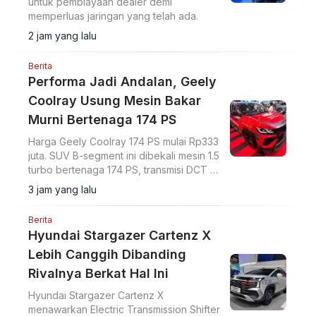
untuk pembiayaan dealer demi
memperluas jaringan yang telah ada.
2 jam yang lalu
Berita
Performa Jadi Andalan, Geely
Coolray Usung Mesin Bakar
Murni Bertenaga 174 PS
Harga Geely Coolray 174 PS mulai Rp333
juta. SUV B-segment ini dibekali mesin 1.5
turbo bertenaga 174 PS, transmisi DCT 7
percepatan, akselerasi 0-100 km/jam
3 jam yang lalu
dalam 7,6 detik, serta ADAS Level 2.
Berita
Hyundai Stargazer Cartenz X
Lebih Canggih Dibanding
Rivalnya Berkat Hal Ini
Hyundai Stargazer Cartenz X
menawarkan Electric Transmission Shifter