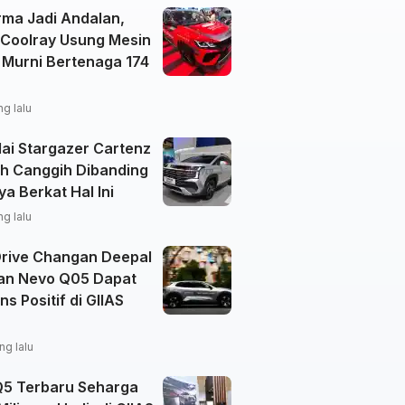
rma Jadi Andalan,
 Coolray Usung Mesin
 Murni Bertenaga 174
ng lalu
ai Stargazer Cartenz
ih Canggih Dibanding
ya Berkat Hal Ini
ng lalu
Drive Changan Deepal
an Nevo Q05 Dapat
s Positif di GIIAS
ng lalu
Q5 Terbaru Seharga