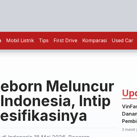
a
Mobil Listrik
Tips
First Drive
Komparasi
Used Car
eborn Meluncur
Up
 Indonesia, Intip
VinFa
esifikasinya
Danam
Pembi
2 menit 