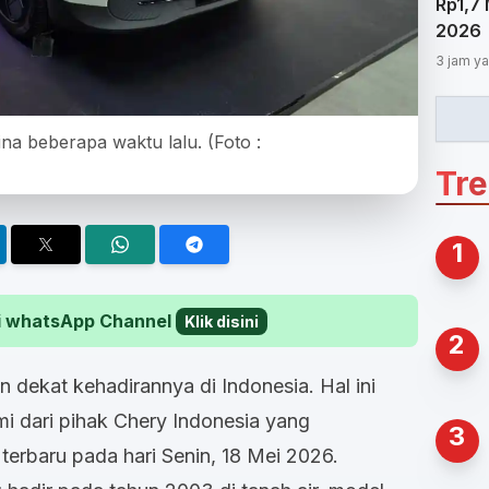
Rp1,7 
2026
3 jam ya
na beberapa waktu lalu. (Foto :
Tr
1
 di whatsApp Channel
Klik disini
2
 dekat kehadirannya di Indonesia. Hal ini
i dari pihak Chery Indonesia yang
3
erbaru pada hari Senin, 18 Mei 2026.