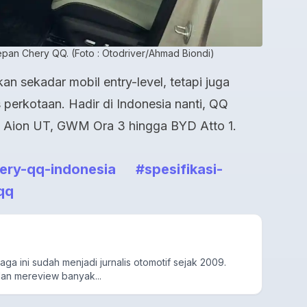
pan Chery QQ. (Foto : Otodriver/Ahmad Biondi)
n sekadar mobil entry-level, tetapi juga
 perkotaan. Hadir di Indonesia nanti, QQ
n Aion UT, GWM Ora 3 hingga BYD Atto 1.
ery-qq-indonesia
#spesifikasi-
qq
aga ini sudah menjadi jurnalis otomotif sejak 2009.
an mereview banyak...