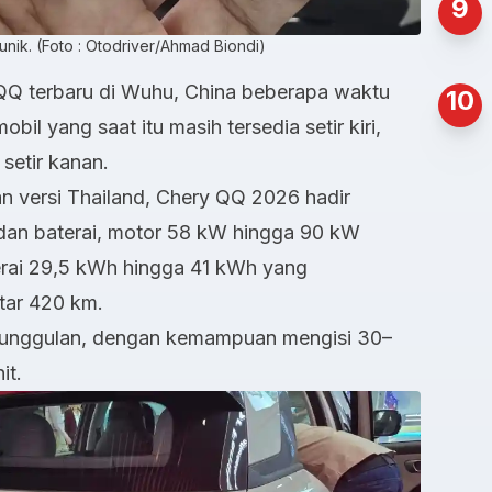
9
unik. (Foto : Otodriver/Ahmad Biondi)
QQ terbaru di Wuhu, China beberapa waktu
10
obil yang saat itu masih tersedia setir kiri,
setir kanan.
n versi Thailand, Chery QQ 2026 hadir
k dan baterai, motor 58 kW hingga 90 kW
terai 29,5 kWh hingga 41 kWh yang
itar 420 km.
keunggulan, dengan kemampuan mengisi 30–
it.