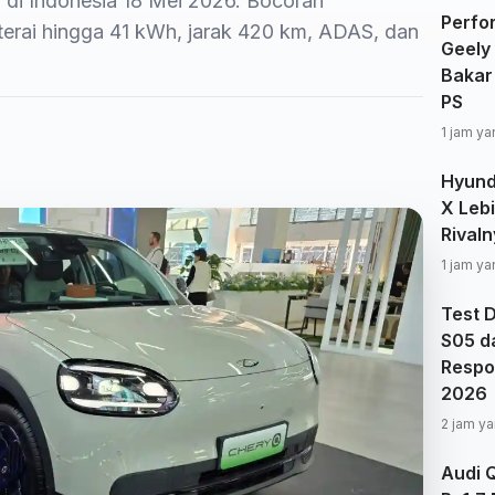
r di Indonesia 18 Mei 2026. Bocoran
Perfo
terai hingga 41 kWh, jarak 420 km, ADAS, dan
Geely
Bakar
PS
1 jam ya
Hyund
X Leb
Rivaln
1 jam ya
Test 
S05 d
Respon
2026
2 jam ya
Audi 