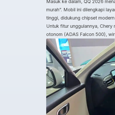
Masuk ke dalam, QQ 2026 menawa
murah”. Mobil ini dilengkapi laya
tinggi, didukung chipset moder
Untuk fitur unggulannya, Cher
otonom (ADAS Falcon 500), wirel