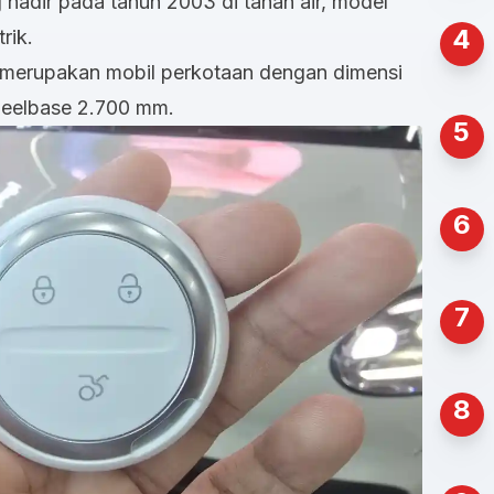
adir pada tahun 2003 di tanah air, model
4
trik.
 merupakan mobil perkotaan dengan dimensi
wheelbase 2.700 mm.
5
6
7
8