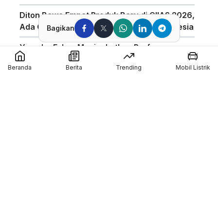
Diton Bawa Empat Produk Baru di GIIAS 2026,
Ada Compound Aerosol Pertama di Indonesia
Bagikan
Yamaha Fokus Meningkatkan Performa
Bagian Depan Untuk Motor 850cc
Beranda
Berita
Trending
Mobil Listrik
AHSRIC 2026 Masuki Tahun ke-17, AHM
Perkuat Edukasi Safety Riding di Indonesia
GIIAS 2026 Hadirkan Program Edukasi
Industri Otomotif Melalui GIIAS Education Day
Silverstone Akan Jadi Tuan Rumah MotoGP
Inggris Sampai 2028
Member of :