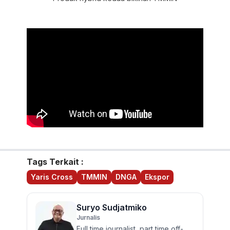
Tags Terkait :
Yaris Cross
TMMIN
DNGA
Ekspor
Suryo Sudjatmiko
Jurnalis
Full time journalist, part time off-