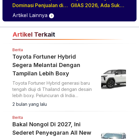
Dominasi Penjualan di
GIIAS 2026, Ada Suku
GIIAS 2026
Cadang Murahnya
Artikel Lainnya
Artikel Terkait
Berita
Toyota Fortuner Hybrid
Segera Melantai Dengan
Tampilan Lebih Boxy
Toyota Fortuner Hybrid generasi baru
tengah diuji di Thailand dengan desain
lebih boxy. Peluncuran di India
diperkirakan akhir 2026 atau awal 2027.
2 bulan yang lalu
Berita
Bakal Nongol Di 2027, Ini
Sederet Penyegaran All New