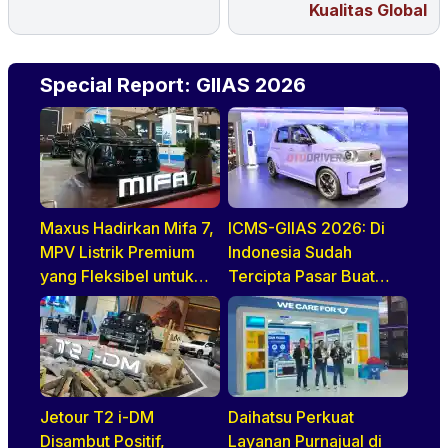
Kualitas Global
Special Report: GIIAS 2026
Maxus Hadirkan Mifa 7,
ICMS-GIIAS 2026: Di
MPV Listrik Premium
Indonesia Sudah
yang Fleksibel untuk
Tercipta Pasar Buat
Keluarga Modern Di
BEV, HEV, Dan PHEV
GIIAS 2026
Jetour T2 i-DM
Daihatsu Perkuat
Disambut Positif,
Layanan Purnajual di