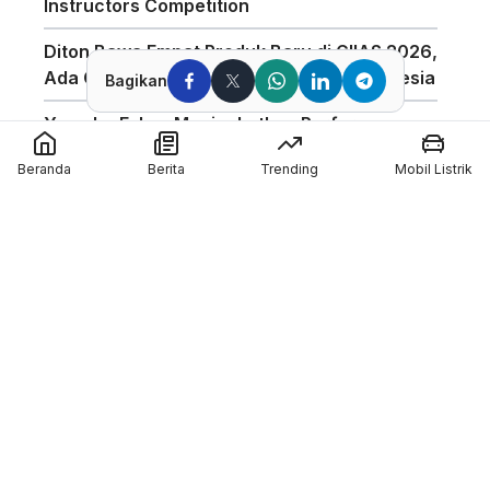
Instructors Competition
Diton Bawa Empat Produk Baru di GIIAS 2026,
Ada Compound Aerosol Pertama di Indonesia
Bagikan
Yamaha Fokus Meningkatkan Performa
Bagian Depan Untuk Motor 850cc
Beranda
Berita
Trending
Mobil Listrik
AHSRIC 2026 Masuki Tahun ke-17, AHM
Perkuat Edukasi Safety Riding di Indonesia
GIIAS 2026 Hadirkan Program Edukasi
Industri Otomotif Melalui GIIAS Education Day
Silverstone Akan Jadi Tuan Rumah MotoGP
Inggris Sampai 2028
Member of :