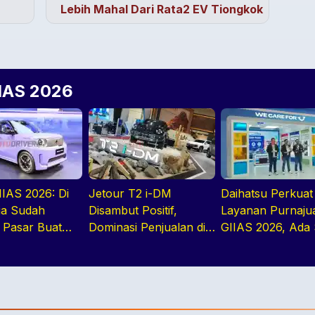
Lebih Mahal Dari Rata2 EV Tiongkok
IIAS 2026
IAS 2026: Di
Jetour T2 i-DM
Daihatsu Perkuat
ia Sudah
Disambut Positif,
Layanan Purnajua
a Pasar Buat
Dominasi Penjualan di
GIIAS 2026, Ada
EV, Dan PHEV
GIIAS 2026
Cadang Murahny