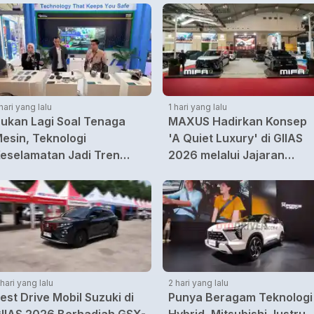
 hari yang lalu
1 hari yang lalu
ukan Lagi Soal Tenaga
MAXUS Hadirkan Konsep
esin, Teknologi
'A Quiet Luxury' di GIIAS
eselamatan Jadi Tren
2026 melalui Jajaran
aru di GIIAS 2026
Premium Electric MPV
 hari yang lalu
2 hari yang lalu
est Drive Mobil Suzuki di
Punya Beragam Teknologi