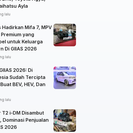
aihatsu Ayla
ng lalu
 Hadirkan Mifa 7, MPV
k Premium yang
bel untuk Keluarga
n Di GIIAS 2026
ng lalu
GIIAS 2026: Di
esia Sudah Tercipta
 Buat BEV, HEV, Dan
ng lalu
r T2 i-DM Disambut
f, Dominasi Penjualan
AS 2026