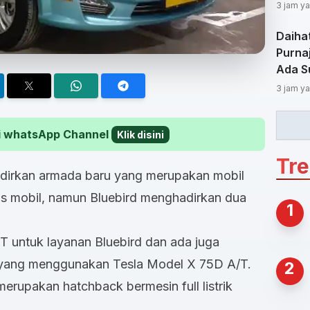
3 jam ya
Daiha
Purnaj
Ada S
3 jam ya
 di whatsApp Channel
Klik disini
Tr
adirkan armada baru yang merupakan mobil
enis mobil, namun Bluebird menghadirkan dua
1
 untuk layanan Bluebird dan ada juga
rd yang menggunakan Tesla Model X 75D A/T.
2
rupakan hatchback bermesin full listrik