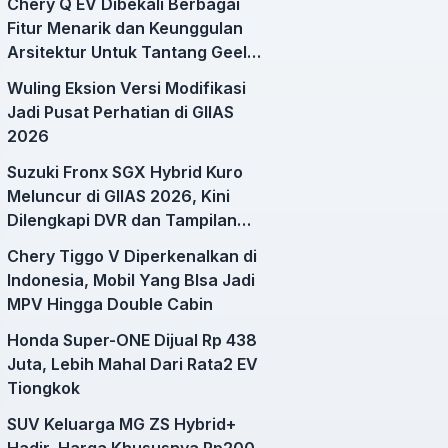
Chery Q EV Dibekali Berbagai
Fitur Menarik dan Keunggulan
Arsitektur Untuk Tantang Geely
EX2
Wuling Eksion Versi Modifikasi
Jadi Pusat Perhatian di GIIAS
2026
Suzuki Fronx SGX Hybrid Kuro
Meluncur di GIIAS 2026, Kini
Dilengkapi DVR dan Tampilan
Lebih Sporty
Chery Tiggo V Diperkenalkan di
Indonesia, Mobil Yang BIsa Jadi
MPV Hingga Double Cabin
Honda Super-ONE Dijual Rp 438
Juta, Lebih Mahal Dari Rata2 EV
Tiongkok
SUV Keluarga MG ZS Hybrid+
Hadir, Harga Khususnya Rp200