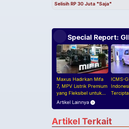
Selisih RP 30 Juta "Saja"
Special Report: G
Maxus Hadirkan Mifa
ICMS-GI
7, MPV Listrik Premium
Indones
yang Fleksibel untuk
Tercipt
Keluarga Modern Di
BEV, H
Artikel Lainnya
GIIAS 2026
Artikel Terkait