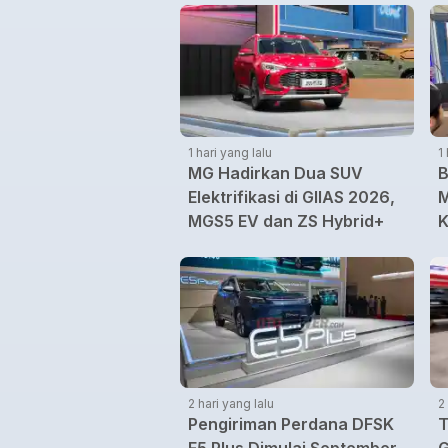
1 hari yang lalu
1
MG Hadirkan Dua SUV
B
Elektrifikasi di GIIAS 2026,
M
MGS5 EV dan ZS Hybrid+
K
B
2 hari yang lalu
2
Pengiriman Perdana DFSK
T