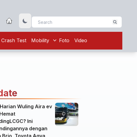
Crash Test
Mobility
Foto
Video
date
Harian Wuling Aira ev
 Hemat
dingLCGC? Ini
ndingannya dengan
 Brio, Toyota Agya,