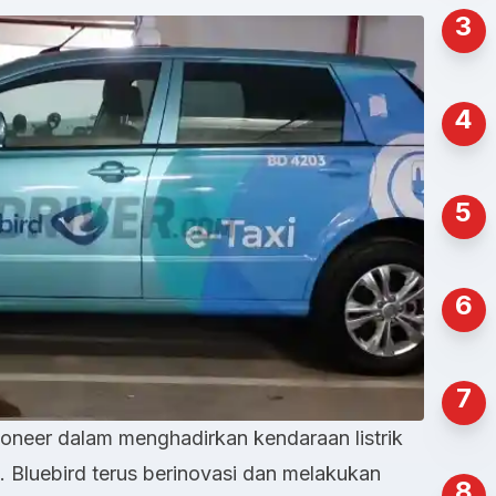
3
4
5
6
7
oneer dalam menghadirkan kendaraan listrik
ia. Bluebird terus berinovasi dan melakukan
8