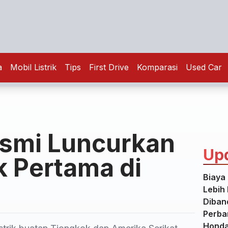
a
Mobil Listrik
Tips
First Drive
Komparasi
Used Car
esmi Luncurkan
Up
ik Pertama di
Biaya 
Lebih
Diban
Perba
Honda