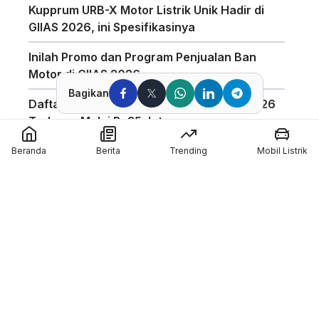
Kupprum URB-X Motor Listrik Unik Hadir di
GIIAS 2026, ini Spesifikasinya
Inilah Promo dan Program Penjualan Ban
Motor di GIIAS 2026
Bagikan
Daftar Harga Honda PCX 160 Agustus 2026
Terbaru, Mulai Rp35 Jutaan
Penggunaan Boost Charge ALVA Naik Tajam,
Beranda
Berita
Trending
Mobil Listrik
Tembus 154 Ribu Jam
Pabrikan Tiongkok CFMoto Tertarik Ikut
Ajang MotoGP
Pol Espargaro Gantikan Maverick Vinales di
MotoGP Inggris 2026, Isu Konflik dengan KTM
Kian Menguat