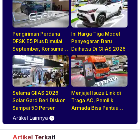
Pengiriman Perdana
Ini Harga Tiga Model
DFSK E5 Plus Dimulai
Penyegaran Baru
September, Konsumen
Daihatsu Di GIIAS 2026
Diajak Tur Pabrik
Selama GIIAS 2026
Menjajal Isuzu Link di
Solar Gard Beri Diskon
Traga AC, Pemilik
Sampai 50 Persen
Armada Bisa Pantau
Kendaraan Secara
Artikel Lainnya
Realtime
Artikel Terkait