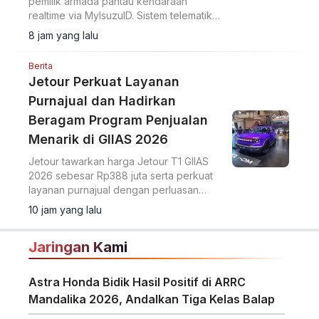
pemilik armada pantau kendaraan
realtime via MyIsuzuID. Sistem telematika
ini pantau lokasi, kecepatan, dan
8 jam yang lalu
operasional kendaraan.
Berita
Jetour Perkuat Layanan
Purnajual dan Hadirkan
Beragam Program Penjualan
Menarik di GIIAS 2026
Jetour tawarkan harga Jetour T1 GIIAS
2026 sebesar Rp388 juta serta perkuat
layanan purnajual dengan perluasan
jaringan dealer hingga 40 showroom di
10 jam yang lalu
GIIAS 2026.
Jaringan Kami
Astra Honda Bidik Hasil Positif di ARRC
Mandalika 2026, Andalkan Tiga Kelas Balap