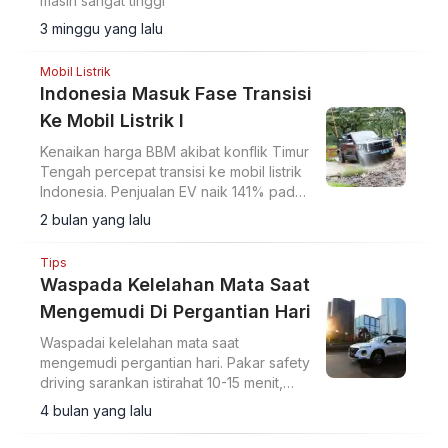
masih sangat tinggi
3 minggu yang lalu
Mobil Listrik
Indonesia Masuk Fase Transisi
Ke Mobil Listrik I
Kenaikan harga BBM akibat konflik Timur
Tengah percepat transisi ke mobil listrik
Indonesia. Penjualan EV naik 141% pada
2025, data Gaikindo.
2 bulan yang lalu
Tips
Waspada Kelelahan Mata Saat
Mengemudi Di Pergantian Hari
Waspadai kelelahan mata saat
mengemudi pergantian hari. Pakar safety
driving sarankan istirahat 10-15 menit,
senam mata, dan kacamata polarized
4 bulan yang lalu
untuk cegah silau.