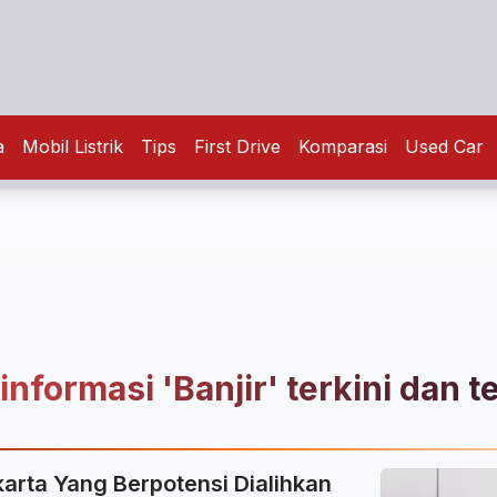
a
Mobil Listrik
Tips
First Drive
Komparasi
Used Car
informasi 'Banjir' terkini dan t
karta Yang Berpotensi Dialihkan