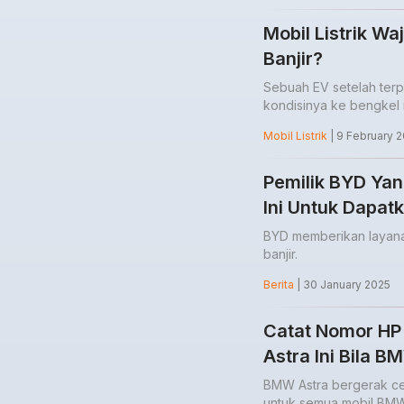
Mobil Listrik W
Banjir?
Sebuah EV setelah terp
kondisinya ke bengkel 
Mobil Listrik
| 9 February 
Pemilik BYD Yan
Ini Untuk Dapat
BYD memberikan layana
banjir.
Berita
| 30 January 2025
Catat Nomor HP
Astra Ini Bila B
BMW Astra bergerak ce
untuk semua mobil BMW