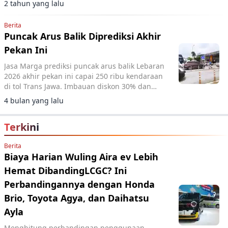
2 tahun yang lalu
Berita
Puncak Arus Balik Diprediksi Akhir
Pekan Ini
Jasa Marga prediksi puncak arus balik Lebaran
2026 akhir pekan ini capai 250 ribu kendaraan
di tol Trans Jawa. Imbauan diskon 30% dan
rekayasa lalu lintas diterapkan.
4 bulan yang lalu
Terkini
Berita
Biaya Harian Wuling Aira ev Lebih
Hemat DibandingLCGC? Ini
Perbandingannya dengan Honda
Brio, Toyota Agya, dan Daihatsu
Ayla
Menghitung perbandingan penggunaan