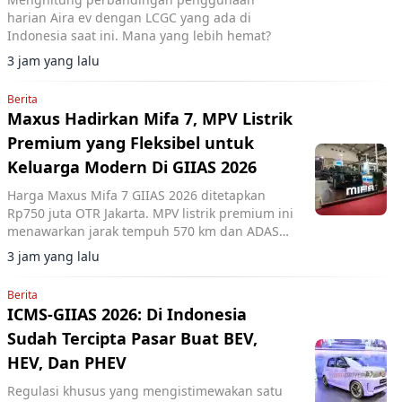
harian Aira ev dengan LCGC yang ada di
Indonesia saat ini. Mana yang lebih hemat?
3 jam yang lalu
Berita
Maxus Hadirkan Mifa 7, MPV Listrik
Premium yang Fleksibel untuk
Keluarga Modern Di GIIAS 2026
Harga Maxus Mifa 7 GIIAS 2026 ditetapkan
Rp750 juta OTR Jakarta. MPV listrik premium ini
menawarkan jarak tempuh 570 km dan ADAS
Level 2+.
3 jam yang lalu
Berita
ICMS-GIIAS 2026: Di Indonesia
Sudah Tercipta Pasar Buat BEV,
HEV, Dan PHEV
Regulasi khusus yang mengistimewakan satu