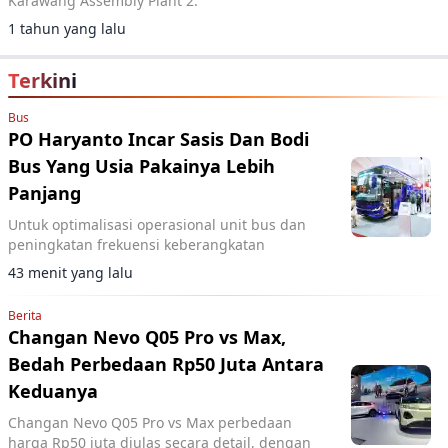
Karawang Assembly Plant 2.
1 tahun yang lalu
Terkini
Bus
PO Haryanto Incar Sasis Dan Bodi
Bus Yang Usia Pakainya Lebih
Panjang
Untuk optimalisasi operasional unit bus dan
peningkatan frekuensi keberangkatan
43 menit yang lalu
Berita
Changan Nevo Q05 Pro vs Max,
Bedah Perbedaan Rp50 Juta Antara
Keduanya
Changan Nevo Q05 Pro vs Max perbedaan
harga Rp50 juta diulas secara detail, dengan