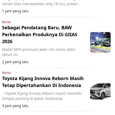
varian Max menawarkan velg 18 inci, power
tailgate, dan panoramic roof sementara
1 jam yang lalu
performa motor listrik tetap sama.
Berita
Sebagai Pendatang Baru, BAW
Perkenalkan Produknya Di GIIAS
2026
Model MPV premium akan rilis resmi akhir
tahun ini
2 jam yang lalu
Berita
Toyota Kijang Innova Reborn Masih
Tetap Dipertahankan Di Indonesia
– Toyota Kijang Innova Reborn masih memiliki
tempat penting di pasar Indonesia.
3 jam yang lalu