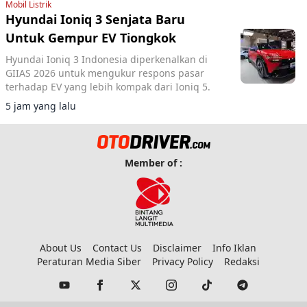
Mobil Listrik
Hyundai Ioniq 3 Senjata Baru
Untuk Gempur EV Tiongkok
Hyundai Ioniq 3 Indonesia diperkenalkan di
GIIAS 2026 untuk mengukur respons pasar
terhadap EV yang lebih kompak dari Ioniq 5.
5 jam yang lalu
Member of :
About Us
Contact Us
Disclaimer
Info Iklan
Peraturan Media Siber
Privacy Policy
Redaksi