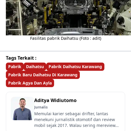
Fasilitas pabrik Daihatsu (Foto : adit)
Tags Terkait :
Pabrik
Daihatsu
Pabrik Daihatsu Karawang
Pabrik Baru Daihatsu Di Karawang
Pabrik Agya Dan Ayla
Aditya Widiutomo
Jurnalis
Memulai karier sebagai drifter, lantas
menekuni jurnalistik otomotif dan review
mobil sejak 2017. Walau sering mereview...