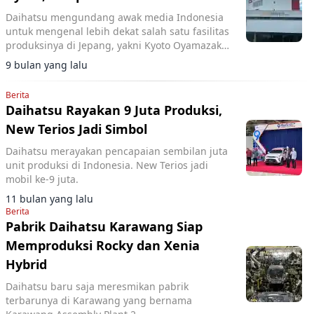
Daihatsu mengundang awak media Indonesia
untuk mengenal lebih dekat salah satu fasilitas
produksinya di Jepang, yakni Kyoto Oyamazaki
Plant, pada 27 Oktober 2025.
9 bulan yang lalu
Berita
Daihatsu Rayakan 9 Juta Produksi,
New Terios Jadi Simbol
Daihatsu merayakan pencapaian sembilan juta
unit produksi di Indonesia. New Terios jadi
mobil ke-9 juta.
11 bulan yang lalu
Berita
Pabrik Daihatsu Karawang Siap
Memproduksi Rocky dan Xenia
Hybrid
Daihatsu baru saja meresmikan pabrik
terbarunya di Karawang yang bernama