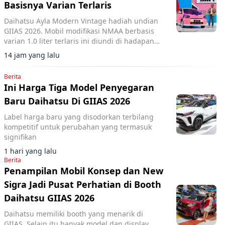
Basisnya Varian Terlaris
Daihatsu Ayla Modern Vintage hadiah undian
GIIAS 2026. Mobil modifikasi NMAA berbasis
varian 1.0 liter terlaris ini diundi di hadapan
pengunjung dan dimenangkan konsumen dari
14 jam yang lalu
Lampung.
Berita
Ini Harga Tiga Model Penyegaran
Baru Daihatsu Di GIIAS 2026
Label harga baru yang disodorkan terbilang
kompetitif untuk perubahan yang termasuk
signifikan
1 hari yang lalu
Berita
Penampilan Mobil Konsep dan New
Sigra Jadi Pusat Perhatian di Booth
Daihatsu GIIAS 2026
Daihatsu memiliki booth yang menarik di
GIIAS. Selain itu banyak model dan display