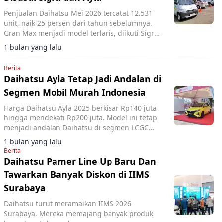
Penjualan Daihatsu Mei 2026 tercatat 12.531
unit, naik 25 persen dari tahun sebelumnya.
Gran Max menjadi model terlaris, diikuti Sigra
dan Ayla dengan mayoritas produk lokal.
1 bulan yang lalu
Berita
Daihatsu Ayla Tetap Jadi Andalan di
Segmen Mobil Murah Indonesia
Harga Daihatsu Ayla 2025 berkisar Rp140 juta
hingga mendekati Rp200 juta. Model ini tetap
menjadi andalan Daihatsu di segmen LCGC
berkat efisiensi bahan bakar dan platform
1 bulan yang lalu
DNGA.
Berita
Daihatsu Pamer Line Up Baru Dan
Tawarkan Banyak Diskon di IIMS
Surabaya
Daihatsu turut meramaikan IIMS 2026
Surabaya. Mereka memajang banyak produk