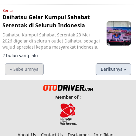
otomotif nomor dua.
Berita
Daihatsu Gelar Kumpul Sahabat
Serentak di Seluruh Indonesia
Daihatsu Kumpul Sahabat Serentak 23 Mei
2026 digelar di seluruh outlet Daihatsu sebagai
wujud apresiasi kepada masyarakat Indonesia.
2 bulan yang lalu
« Sebelumnya
Berikutnya »
Member of :
About Us
Contact Us
Disclaimer
Info Iklan