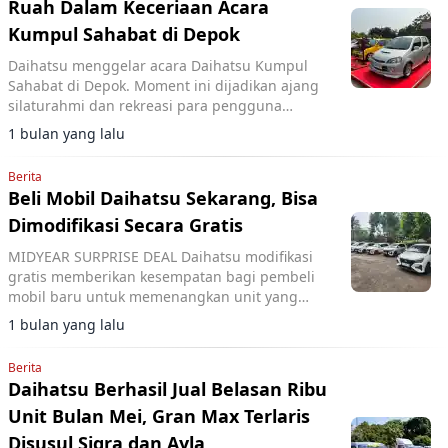
Ruah Dalam Keceriaan Acara
Kumpul Sahabat di Depok
Daihatsu menggelar acara Daihatsu Kumpul
Sahabat di Depok. Moment ini dijadikan ajang
silaturahmi dan rekreasi para pengguna
Daihatsu.
1 bulan yang lalu
Berita
Beli Mobil Daihatsu Sekarang, Bisa
Dimodifikasi Secara Gratis
MIDYEAR SURPRISE DEAL Daihatsu modifikasi
gratis memberikan kesempatan bagi pembeli
mobil baru untuk memenangkan unit yang
dimodifikasi secara spesial. Program berlaku 1
1 bulan yang lalu
Mei hingga 31 Juli 2026.
Berita
Daihatsu Berhasil Jual Belasan Ribu
Unit Bulan Mei, Gran Max Terlaris
Disusul Sigra dan Ayla