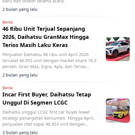
baru dan diskon selama acara.
2 bulan yang lalu
Berita
46 Ribu Unit Terjual Sepanjang
2026, Daihatsu GranMax Hingga
Terios Masih Laku Keras
Penjualan Daihatsu 46 ribu unit April 2026
tercatat 46.953 unit dengan market share 16,3
persen. Gran Max, Sigra, Ayla, dan Terios
menjadi kontributor utama penjualan.
2 bulan yang lalu
Berita
Incar First Buyer, Daihatsu Tetap
Unggul Di Segmen LCGC
Daihatsu unggul LCGC first car buyer lewat
strategi penargetan konsumen. Hingga April,
penjualan ritel capai 46.953 unit dengan
pangsa pasar 16,3 persen dan posisi merek
2 bulan yang lalu