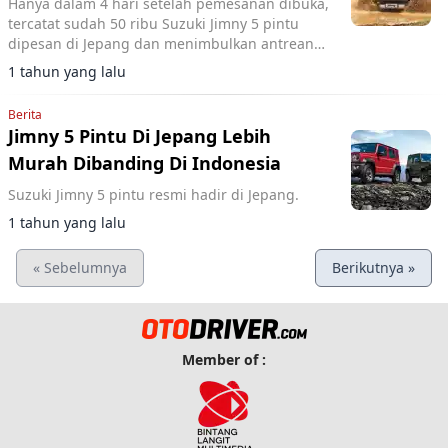
Hanya dalam 4 hari setelah pemesanan dibuka,
tercatat sudah 50 ribu Suzuki Jimny 5 pintu
dipesan di Jepang dan menimbulkan antrean
panjang hingga 3,5 tahun untuk
1 tahun yang lalu
mendapatkannya.
Berita
Jimny 5 Pintu Di Jepang Lebih
Murah Dibanding Di Indonesia
Suzuki Jimny 5 pintu resmi hadir di Jepang.
1 tahun yang lalu
« Sebelumnya
Berikutnya »
Member of :