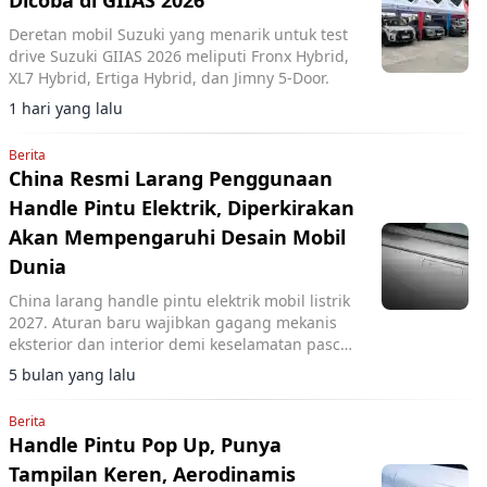
Dicoba di GIIAS 2026
Deretan mobil Suzuki yang menarik untuk test
drive Suzuki GIIAS 2026 meliputi Fronx Hybrid,
XL7 Hybrid, Ertiga Hybrid, dan Jimny 5-Door.
1 hari yang lalu
Berita
China Resmi Larang Penggunaan
Handle Pintu Elektrik, Diperkirakan
Akan Mempengaruhi Desain Mobil
Dunia
China larang handle pintu elektrik mobil listrik
2027. Aturan baru wajibkan gagang mekanis
eksterior dan interior demi keselamatan pasca-
kecelakaan, potensi ubah desain global.
5 bulan yang lalu
Berita
Handle Pintu Pop Up, Punya
Tampilan Keren, Aerodinamis