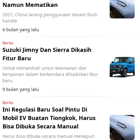
Namun Mematikan
2027, China larang penggunaan desain flush
handle
6 bulan yang lalu
Berita
Suzuki Jimny Dan Sierra Dikasih
Fitur Baru
Untuk menambah unsur keamanan dan
kenyaman dalam berkendara dihadirkan fitur
baru.
9 bulan yang lalu
Berita
Ini Regulasi Baru Soal Pintu Di
Mobil EV Buatan Tiongkok, Harus
Bisa Dibuka Secara Manual
Harus bisa dibuka secara manual meskipun