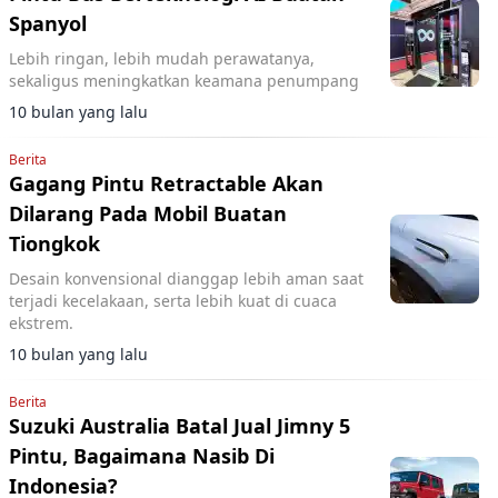
Spanyol
Lebih ringan, lebih mudah perawatanya,
sekaligus meningkatkan keamana penumpang
10 bulan yang lalu
Berita
Gagang Pintu Retractable Akan
Dilarang Pada Mobil Buatan
Tiongkok
Desain konvensional dianggap lebih aman saat
terjadi kecelakaan, serta lebih kuat di cuaca
ekstrem.
10 bulan yang lalu
Berita
Suzuki Australia Batal Jual Jimny 5
Pintu, Bagaimana Nasib Di
Indonesia?