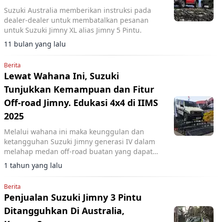
Suzuki Australia memberikan instruksi pada
dealer-dealer untuk membatalkan pesanan
untuk Suzuki Jimny XL alias Jimny 5 Pintu.
11 bulan yang lalu
Berita
Lewat Wahana Ini, Suzuki
Tunjukkan Kemampuan dan Fitur
Off-road Jimny. Edukasi 4x4 di IIMS
2025
Melalui wahana ini maka keunggulan dan
ketangguhan Suzuki Jimny generasi IV dalam
melahap medan off-road buatan yang dapat
menunjukkan kemampuan SUV secara
1 tahun yang lalu
langsung.
Berita
Penjualan Suzuki Jimny 3 Pintu
Ditangguhkan Di Australia,