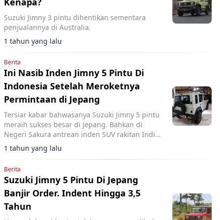
Kenapa?
Suzuki Jimny 3 pintu dihentikan sementara
penjualannya di Australia.
1 tahun yang lalu
Berita
Ini Nasib Inden Jimny 5 Pintu Di
Indonesia Setelah Meroketnya
Permintaan di Jepang
Tersiar kabar bahwasanya Suzuki Jimny 5 pintu
meraih sukses besar di Jepang. Bahkan di
Negeri Sakura antrean inden SUV rakitan India
ini mencapai 3,5 tahun.
1 tahun yang lalu
Berita
Suzuki Jimny 5 Pintu Di Jepang
Banjir Order. Indent Hingga 3,5
Tahun