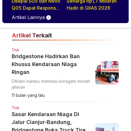
Deepal S05 dan Nevo
Seharga Rp1,7 Miliaran
Q05 Dapat Respons
Hadir di GIIAS 2026
Positif di GIIAS 2026
Artikel Lainnya
Artikel Terkait
Truk
Bridgestone Hadirkan Ban
Khusus Kendaraan Niaga
Ringan
Diklaim mampu melintasi beragam medan
jalanan
11 bulan yang lalu
Truk
Sasar Kendaraan Niaga Di
Jalur Cianjur-Bandung,
Bridgestone Buka Truck Tire