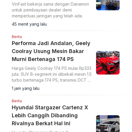
VinFast bekerja sama dengan Danamon
untuk pembiayaan dealer demi
memperluas jaringan yang telah ada.
45 menit yang lalu
Berita
Performa Jadi Andalan, Geely
Coolray Usung Mesin Bakar
Murni Bertenaga 174 PS
Harga Geely Coolray 174 PS mulai Rp333
juta. SUV B-segment ini dibekali mesin 1.5
turbo bertenaga 174 PS, transmisi DCT 7
percepatan, akselerasi 0-100 km/jam
1 jam yang lalu
dalam 7,6 detik, serta ADAS Level 2.
Berita
Hyundai Stargazer Cartenz X
Lebih Canggih Dibanding
Rivalnya Berkat Hal Ini