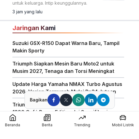
untuk keluarga. Intip keunggulannya.
3 jam yang lalu
Jaringan Kami
Suzuki GSX-R150 Dapat Warna Baru, Tampil
Makin Sporty
Triumph Siapkan Mesin Baru Moto2 untuk
Musim 2027, Tenaga dan Torsi Meningkat
Update Harga Yamaha NMAX Turbo Agustus
2026, Varian Termurah Mulai Rp34 Jutaan
Bagikan
Triumph Indonesia Luncurkan Speed Twin
1200 Café Racer Edition, Ini Spesifikasinya
Harga Motor Listrik Polytron di GIIAS 2026
Beranda
Berita
Trending
Mobil Listrik
Dapat Subsidi Mandiri hingga Rp6,5 Juta