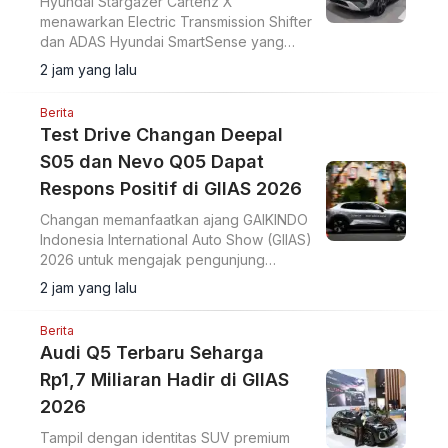
Hyundai Stargazer Cartenz X
menawarkan Electric Transmission Shifter
dan ADAS Hyundai SmartSense yang
lebih lengkap. Simak harga Hyundai
2 jam yang lalu
Stargazer Cartenz X terbaru mulai Rp350
juta di artikel ini.
Berita
Test Drive Changan Deepal
S05 dan Nevo Q05 Dapat
Respons Positif di GIIAS 2026
Changan memanfaatkan ajang GAIKINDO
Indonesia International Auto Show (GIIAS)
2026 untuk mengajak pengunjung
merasakan langsung performa dua
2 jam yang lalu
model terbarunya, Changan Deepal S05
dan Changan Nevo Q05.
Berita
Audi Q5 Terbaru Seharga
Rp1,7 Miliaran Hadir di GIIAS
2026
Tampil dengan identitas SUV premium