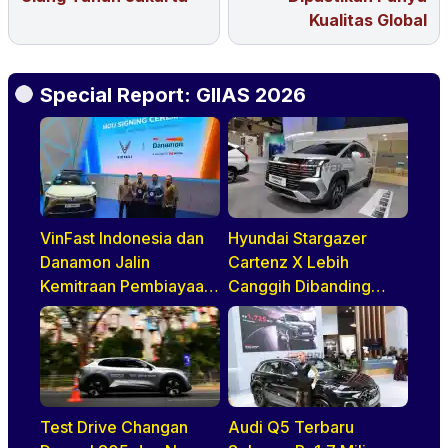
Kualitas Global
Special Report: GIIAS 2026
VinFast Indonesia dan
Hyundai Stargazer
Danamon Jalin
Cartenz X Lebih
Kemitraan Pembiayaan
Canggih Dibanding
Dealer
Rivalnya Berkat Hal Ini
Test Drive Changan
Audi Q5 Terbaru