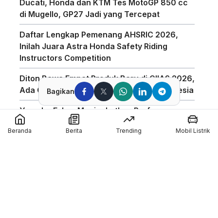
Ducati, Honda dan KTM Tes MotoGP 850 cc
di Mugello, GP27 Jadi yang Tercepat
Daftar Lengkap Pemenang AHSRIC 2026,
Inilah Juara Astra Honda Safety Riding
Instructors Competition
Diton Bawa Empat Produk Baru di GIIAS 2026,
Ada Compound Aerosol Pertama di Indonesia
Bagikan
Yamaha Fokus Meningkatkan Performa
Bagian Depan Untuk Motor 850cc
Beranda
Berita
Trending
Mobil Listrik
AHSRIC 2026 Masuki Tahun ke-17, AHM
Perkuat Edukasi Safety Riding di Indonesia
GIIAS 2026 Hadirkan Program Edukasi
Industri Otomotif Melalui GIIAS Education Day
Silverstone Akan Jadi Tuan Rumah MotoGP