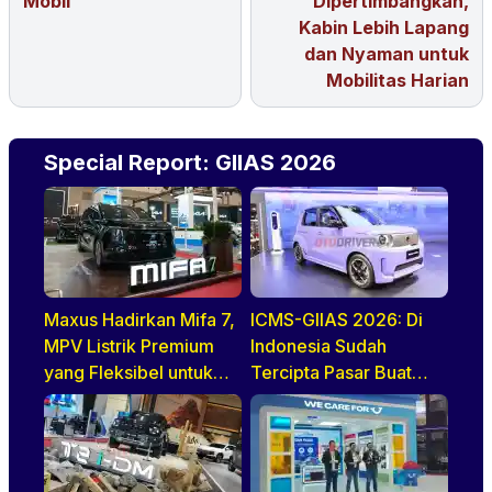
Mobil
Dipertimbangkan,
Kabin Lebih Lapang
dan Nyaman untuk
Mobilitas Harian
Special Report: GIIAS 2026
Maxus Hadirkan Mifa 7,
ICMS-GIIAS 2026: Di
MPV Listrik Premium
Indonesia Sudah
yang Fleksibel untuk
Tercipta Pasar Buat
Keluarga Modern Di
BEV, HEV, Dan PHEV
GIIAS 2026