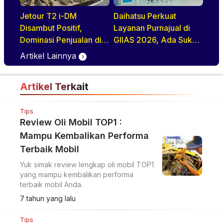
Jetour T2 i-DM
Daihatsu Perkuat
Disambut Positif,
Layanan Purnajual di
Dominasi Penjualan di
GIIAS 2026, Ada Suku
GIIAS 2026
Cadang Murahnya
Artikel Lainnya
Artikel Terkait
Tips
Review Oli Mobil TOP1 :
Mampu Kembalikan Performa
Terbaik Mobil
Yuk simak review lengkap oli mobil TOP1
yang mampu kembalikan performa
terbaik mobil Anda.
7 tahun yang lalu
Tips