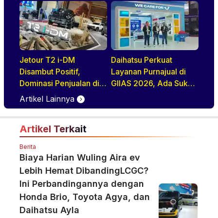
Keluarga Modern Di
BEV, HEV, Dan PHEV
GIIAS 2026
Jetour T2 i-DM
Daihatsu Perkuat
Disambut Positif,
Layanan Purnajual di
Dominasi Penjualan di
GIIAS 2026, Ada Suku
GIIAS 2026
Cadang Murahnya
Artikel Lainnya
Artikel Terkait
Berita
Biaya Harian Wuling Aira ev
Lebih Hemat DibandingLCGC?
Ini Perbandingannya dengan
Honda Brio, Toyota Agya, dan
Daihatsu Ayla