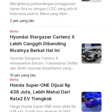
Menghitung perbandingan penggunaan
harian Aira ev dengan LCGC yang ada di
Indonesia saat ini. Mana yang lebih
hemat?
2 jam yang lalu
Berita
Hyundai Stargazer Cartenz X
Lebih Canggih Dibanding
Rivalnya Berkat Hal Ini
Hyundai Stargazer Cartenz X
menawarkan Electric Transmission Shifter
dan ADAS Hyundai SmartSense yang
lebih lengkap. Simak harga Hyundai
10 jam yang lalu
Stargazer Cartenz X terbaru mulai Rp350
Berita
juta di artikel ini.
Honda Super-ONE Dijual Rp
438 Juta, Lebih Mahal Dari
Rata2 EV Tiongkok
Harga Honda Super-ONE resmi dirilis Rp
438 juta. Sudah bisa dipesan di GIIAS