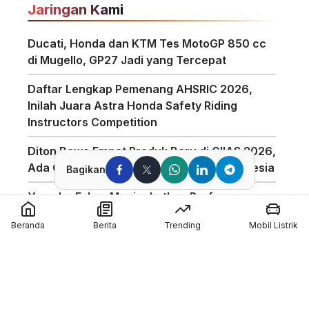
Jaringan Kami
Ducati, Honda dan KTM Tes MotoGP 850 cc
di Mugello, GP27 Jadi yang Tercepat
Daftar Lengkap Pemenang AHSRIC 2026,
Inilah Juara Astra Honda Safety Riding
Instructors Competition
Diton Bawa Empat Produk Baru di GIIAS 2026,
Ada Compound Aerosol Pertama di Indonesia
Bagikan
Yamaha Fokus Meningkatkan Performa
Bagian Depan Untuk Motor 850cc
Beranda
Berita
Trending
Mobil Listrik
AHSRIC 2026 Masuki Tahun ke-17, AHM
Perkuat Edukasi Safety Riding di Indonesia
GIIAS 2026 Hadirkan Program Edukasi
Industri Otomotif Melalui GIIAS Education Day