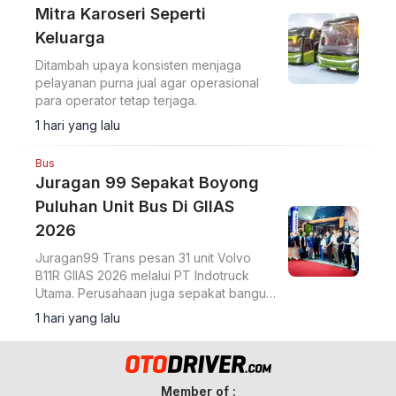
Mitra Karoseri Seperti
Keluarga
Ditambah upaya konsisten menjaga
pelayanan purna jual agar operasional
para operator tetap terjaga.
1 hari yang lalu
Bus
Juragan 99 Sepakat Boyong
Puluhan Unit Bus Di GIIAS
2026
Juragan99 Trans pesan 31 unit Volvo
B11R GIIAS 2026 melalui PT Indotruck
Utama. Perusahaan juga sepakat bangun
dua unit double decker berbasis sasis
1 hari yang lalu
Scania K450CB untuk layanan AKAP
premium.
Member of :