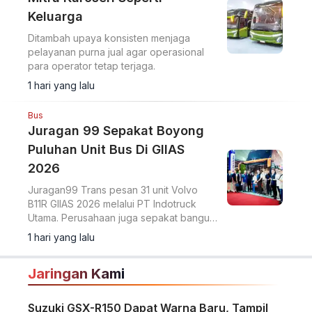
Keluarga
Ditambah upaya konsisten menjaga
pelayanan purna jual agar operasional
para operator tetap terjaga.
1 hari yang lalu
Bus
Juragan 99 Sepakat Boyong
Puluhan Unit Bus Di GIIAS
2026
Juragan99 Trans pesan 31 unit Volvo
B11R GIIAS 2026 melalui PT Indotruck
Utama. Perusahaan juga sepakat bangun
dua unit double decker berbasis sasis
1 hari yang lalu
Scania K450CB untuk layanan AKAP
premium.
Jaringan Kami
Suzuki GSX-R150 Dapat Warna Baru, Tampil