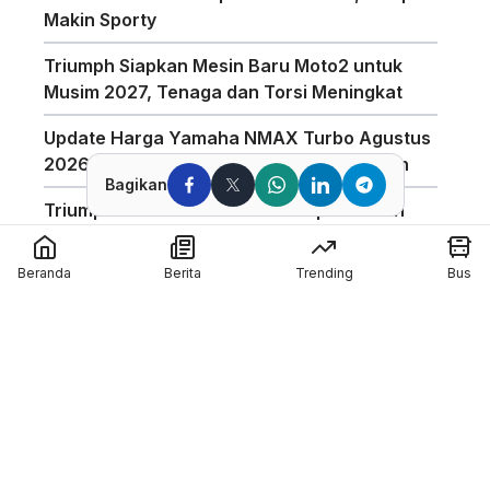
Makin Sporty
Triumph Siapkan Mesin Baru Moto2 untuk
Musim 2027, Tenaga dan Torsi Meningkat
Update Harga Yamaha NMAX Turbo Agustus
2026, Varian Termurah Mulai Rp34 Jutaan
Bagikan
Triumph Indonesia Luncurkan Speed Twin
1200 Café Racer Edition, Ini Spesifikasinya
Beranda
Berita
Trending
Bus
Harga Motor Listrik Polytron di GIIAS 2026
Dapat Subsidi Mandiri hingga Rp6,5 Juta
Teknologi Baterai Lithium Indomobil eMotor,
Kantongi Sertifikasi IP67 dan Garansi 3
Tahun
Coba Mobil Suzuki di GIIAS 2026, Bisa
Menang Motor GSX-R150 dan Emas