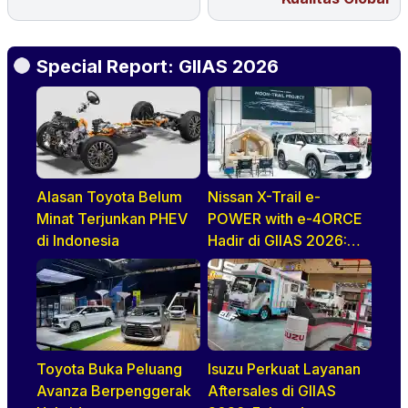
Special Report: GIIAS 2026
Alasan Toyota Belum
Nissan X-Trail e-
Minat Terjunkan PHEV
POWER with e-4ORCE
di Indonesia
Hadir di GIIAS 2026:
Performa,
Kenyamanan, dan
Teknologi Elektrifikasi
dalam Satu Paket
Toyota Buka Peluang
Isuzu Perkuat Layanan
Avanza Berpenggerak
Aftersales di GIIAS