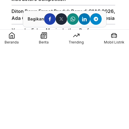
Diton Bawa Empat Produk Baru di GIIAS 2026,
Ada Compound Aerosol Pertama di Indonesia
Bagikan
Yamaha Fokus Meningkatkan Performa
Bagian Depan Untuk Motor 850cc
Beranda
Berita
Trending
Mobil Listrik
AHSRIC 2026 Masuki Tahun ke-17, AHM
Perkuat Edukasi Safety Riding di Indonesia
GIIAS 2026 Hadirkan Program Edukasi
Industri Otomotif Melalui GIIAS Education Day
Silverstone Akan Jadi Tuan Rumah MotoGP
Inggris Sampai 2028
Member of :