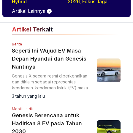
Hybrid
2026, Fokus Jaga
Operasional Armada
Artikel Lainnya
Artikel Terkait
Berita
Seperti Ini Wujud EV Masa
Depan Hyundai dan Genesis
Nantinya
Genesis X secara resmi diperkenalkan
dan diklaim sebagai representasi
kendaraan-kendaraan listrik (EV) masa
depan dari brand mewah di bawah
3 tahun yang lalu
naungan Hyundai.
Mobil Listrik
Genesis Berencana untuk
Hadirkan 8 EV pada Tahun
2030