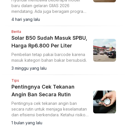
baru dalam gelaran GIIAS 2026
mendatang. Ada juga beragam program
pembiayaan ringan yang mereka rilis.
4 hari yang lalu
Berita
Solar B50 Sudah Masuk SPBU,
Harga Rp6.800 Per Liter
Pembelian tetap pakai barcode karena
masuk kategori bahan bakar bersubsidi.
3 minggu yang lalu
Tips
Pentingnya Cek Tekanan
Angin Ban Secara Rutin
Pentingnya cek tekanan angin ban
secara rutin untuk menjaga keselamatan
dan efisiensi berkendara. Ketahui risiko
tekanan angin rendah seperti boros BBM
1 bulan yang lalu
hingga potensi pecah ban.