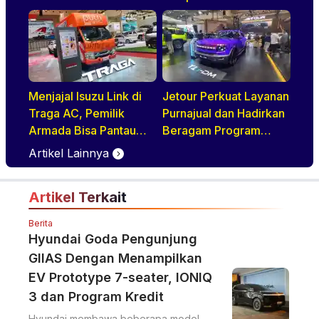
Menjajal Isuzu Link di
Jetour Perkuat Layanan
Traga AC, Pemilik
Purnajual dan Hadirkan
Armada Bisa Pantau
Beragam Program
Kendaraan Secara
Penjualan Menarik di
Artikel Lainnya
Realtime
GIIAS 2026
Artikel Terkait
Berita
Hyundai Goda Pengunjung
GIIAS Dengan Menampilkan
EV Prototype 7-seater, IONIQ
3 dan Program Kredit
Hyundai membawa beberapa model