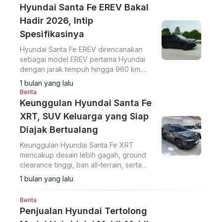
Hyundai Santa Fe EREV Bakal
Hadir 2026, Intip
Spesifikasinya
Hyundai Santa Fe EREV direncanakan
sebagai model EREV pertama Hyundai
dengan jarak tempuh hingga 960 km.
Perkenalan pada publik dijadwalkan
1 bulan yang lalu
pada 2026.
Berita
Keunggulan Hyundai Santa Fe
XRT, SUV Keluarga yang Siap
Diajak Bertualang
Keunggulan Hyundai Santa Fe XRT
mencakup desain lebih gagah, ground
clearance tinggi, ban all-terrain, serta
sistem AWD HTRAC yang mendukung
1 bulan yang lalu
penggunaan sebagai SUV keluarga
untuk medan ringan.
Berita
Penjualan Hyundai Tertolong