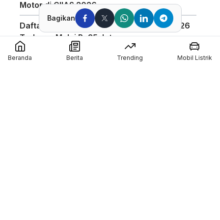
Motor di GIIAS 2026
Bagikan
Daftar Harga Honda PCX 160 Agustus 2026
Terbaru, Mulai Rp35 Jutaan
Penggunaan Boost Charge ALVA Naik Tajam,
Beranda
Berita
Trending
Mobil Listrik
Tembus 154 Ribu Jam
Pabrikan Tiongkok CFMoto Tertarik Ikut
Ajang MotoGP
Pol Espargaro Gantikan Maverick Vinales di
MotoGP Inggris 2026, Isu Konflik dengan KTM
Kian Menguat
Member of :