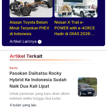
Pertama di ASEAN
Yang Disapa
Alasan Toyota Belum
Nissan X-Trail e-
Minat Terjunkan PHEV
POWER with e-4ORCE
di Indonesia
Hadir di GIIAS 2026:
Performa,
Artikel Lainnya
Kenyamanan, dan
Teknologi Elektrifikasi
Artikel Terkait
dalam Satu Paket
Berita
Pasokan Daihatsu Rocky
Hybrid Ke Indonesia Sudah
Naik Dua Kali Lipat
Untuk pemesan yang baru akan diberi
estimasi waktu tunggu dua bulan.
4 bulan yang lalu