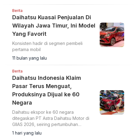
Berita
Daihatsu Kuasai Penjualan Di
Wilayah Jawa Timur, Ini Model
Yang Favorit
Konsisten hadir di segmen pembeli
pertama mobil
11 bulan yang lalu
Berita
Daihatsu Indonesia Klaim
Pasar Terus Menguat,
Produksinya Dijual ke 60
Negara
Daihatsu ekspor ke 60 negara
ditegaskan PT Astra Daihatsu Motor di
GIIAS 2026, seiring pertumbuhan
penjualan 16,5 persen menjadi 138 ribu
1 hari yang lalu
unit pada 2025.