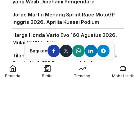
yang Wajib Dipahami Pengendara
Jorge Martin Menang Sprint Race MotoGP
Inggris 2026, Aprilia Kuasai Podium
Harga Honda Vario Evo 160 Agustus 2026,
Mulai Rp28,5 Juta
Bagikan
Tilang Manual Berlaku? Polisi Tegaskan Isu
Denda Naik 150 Persen adalah Hoaks
Mario Aji Amankan Qualifying 2(Q2) Di Moto2
Beranda
Berita
Trending
Mobil Listrik
Inggris 2026
Finish Di Atas Pimpinan Klasemen, Veda Ega
Raih Hasil Positif di FP1 Moto3 Inggris 2026
Hasil FP1 GP Inggris : Alex Marquez Tercepat!