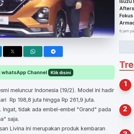
Isuzu
Afters
Fokus
Arma
6 jam ya
Tr
 di whatsApp Channel
Klik disini
1
esmi meluncur Indonesia (19/2). Model ini hadir
dari Rp 198,8 juta hingga Rp 261,9 juta.
2
an. Ingat, tidak ada embel-embel "Grand" pada
na" saja.
issan Livina ini merupakan produk kembaran
3