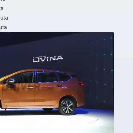
ta
juta
uta