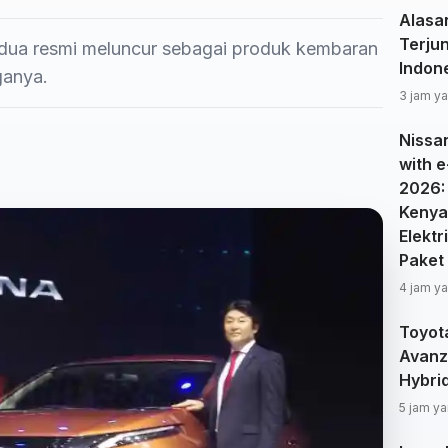
Alasa
Terju
edua resmi meluncur sebagai produk kembaran
Indon
ganya.
3 jam ya
Nissa
with e
2026:
Kenya
Elektr
Paket
4 jam ya
Toyot
Avanz
Hybri
5 jam ya