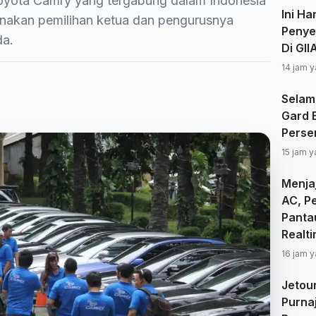
Toyota Camry yang tergabung dalam Indonesia
Ini Ha
nakan pemilihan ketua dan pengurusnya
Penye
da.
Di GI
14 jam y
Selam
Gard 
Perse
15 jam y
Menjaj
AC, P
Panta
Realt
16 jam y
Jetou
Purna