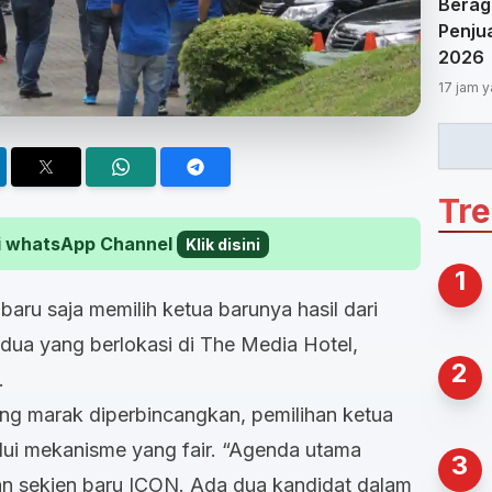
Berag
Penjua
2026
17 jam y
Tr
 di whatsApp Channel
Klik disini
1
ru saja memilih ketua barunya hasil dari
a yang berlokasi di The Media Hotel,
2
u.
ang marak diperbincangkan, pemilihan ketua
lui mekanisme yang fair. “Agenda utama
3
n sekjen baru ICON. Ada dua kandidat dalam