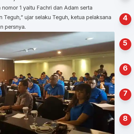
an nomor 1 yaitu Fachri dan Adam serta
4
n Teguh,” ujar selaku Teguh, ketua pelaksana
an persnya.
5
6
7
8