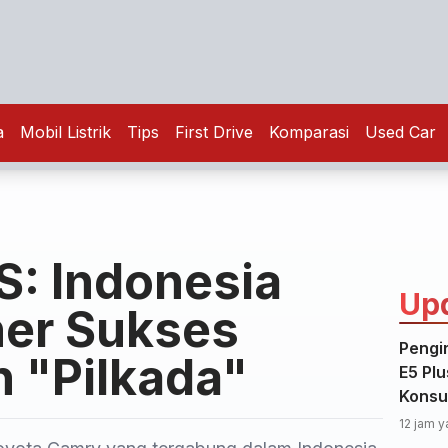
a
Mobil Listrik
Tips
First Drive
Komparasi
Used Car
: Indonesia
Up
er Sukses
Pengi
 "Pilkada"
E5 Plu
Konsu
12 jam y