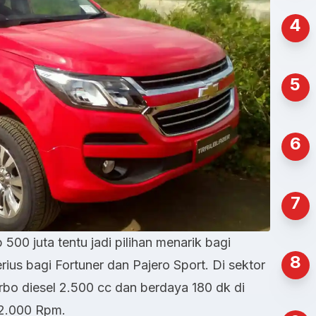
4
5
6
7
00 juta tentu jadi pilihan menarik bagi
8
us bagi Fortuner dan Pajero Sport. Di sektor
turbo diesel 2.500 cc dan berdaya 180 dk di
 2.000 Rpm.