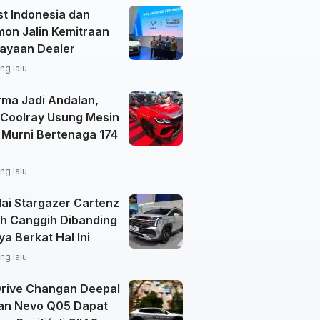
st Indonesia dan
on Jalin Kemitraan
ayaan Dealer
ng lalu
rma Jadi Andalan,
 Coolray Usung Mesin
 Murni Bertenaga 174
ng lalu
ai Stargazer Cartenz
ih Canggih Dibanding
ya Berkat Hal Ini
ng lalu
Drive Changan Deepal
an Nevo Q05 Dapat