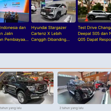
 Indonesia dan
Hyundai Stargazer
Test Drive Chang
 Jalin
Cartenz X Lebih
Deepal S05 dan 
an Pembiayaan
Canggih Dibanding
Q05 Dapat Resp
Rivalnya Berkat Hal Ini
Positif di GIIAS 
 tahun yang lalu
2 tahun yang lalu