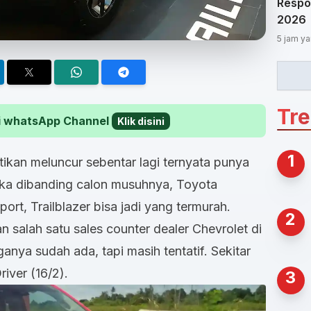
Respon
2026
5 jam ya
Tr
 di whatsApp Channel
Klik disini
1
tikan meluncur sebentar lagi ternyata punya
Jika dibanding calon musuhnya, Toyota
ort, Trailblazer bisa jadi yang termurah.
2
n salah satu sales counter dealer Chevrolet di
ya sudah ada, tapi masih tentatif. Sekitar
iver (16/2).
3