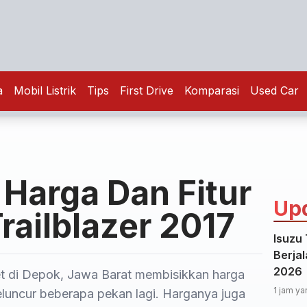
a
Mobil Listrik
Tips
First Drive
Komparasi
Used Car
 Harga Dan Fitur
Up
railblazer 2017
Isuzu
Berjal
2026
let di Depok, Jawa Barat membisikkan harga
1 jam ya
meluncur beberapa pekan lagi. Harganya juga