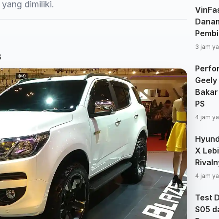
yang dimiliki.
VinFa
Danam
Pembi
3 jam ya
B
Perfo
Geely
Bakar
PS
4 jam ya
Hyund
X Leb
Rivaln
4 jam ya
Test 
S05 d