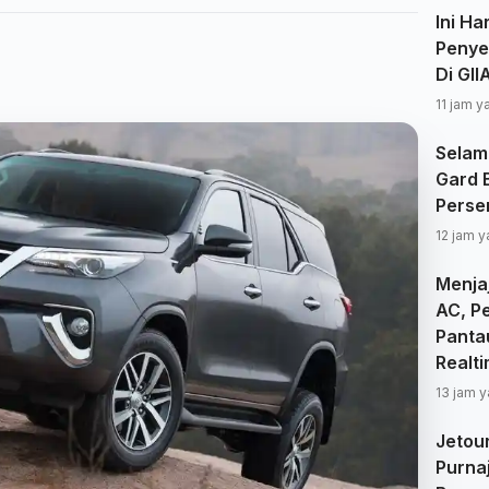
Ini Ha
Penye
Di GI
11 jam y
Selam
Gard 
Perse
12 jam y
Menjaj
AC, P
Panta
Realt
13 jam y
Jetou
Purna