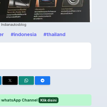
Indianautosblog
er
#indonesia
#thailand
 di whatsApp Channel
Klik disini