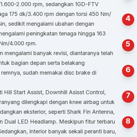
/1.600-2.000 rpm, sedangkan 1GD-FTV
aga 175 dk/3.400 rpm dengan torsi 450 Nm/
4
sin, sedikit mengalami ubahan dengan
engalami peningkatan tenaga hingga 163
5
 Nm/4.000 rpm.
 mengalami banyak revisi, diantaranya telah
tuk bagian depan serta belakang
6
 remnya, sudah memakai disc brake di
 Hill Start Assist, Downhill Asisst Control,
7
ranyang dilengkapi dengan
knee airbag
untuk
dangkan eksterior, seperti Shark Fin Antenna,
8
dan Dual LED Headlamp. Meskipun fitur terbaru
 Sedangkan, interior banyak sekali peranti baru,