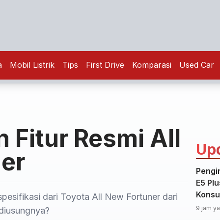
a
Mobil Listrik
Tips
First Drive
Komparasi
Used Car
n Fitur Resmi All
Up
er
Pengi
E5 Plu
Konsu
spesifikasi dari Toyota All New Fortuner dari
9 jam ya
 diusungnya?