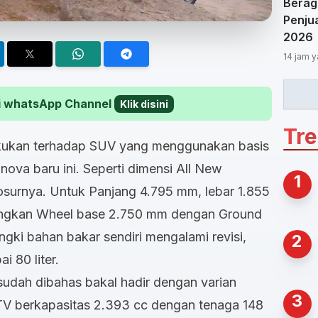
Berag
Penjua
2026
14 jam y
 di whatsApp Channel
Klik disini
Tr
akukan terhadap SUV yang menggunakan basis
nova baru ini. Seperti dimensi All New
1
osurnya. Untuk Panjang 4.795 mm, lebar 1.855
ngkan Wheel base 2.750 mm dengan Ground
gki bahan bakar sendiri mengalami revisi,
2
 80 liter.
sudah dibahas bakal hadir dengan varian
3
FTV berkapasitas 2.393 cc dengan tenaga 148