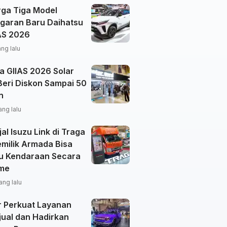
rga Tiga Model
garan Baru Daihatsu
IAS 2026
ang lalu
a GIIAS 2026 Solar
Beri Diskon Sampai 50
n
ang lalu
al Isuzu Link di Traga
emilik Armada Bisa
u Kendaraan Secara
ime
ang lalu
r Perkuat Layanan
jual dan Hadirkan