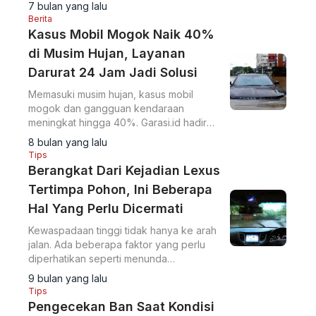
7 bulan yang lalu
Berita
Kasus Mobil Mogok Naik 40%
di Musim Hujan, Layanan
Darurat 24 Jam Jadi Solusi
Memasuki musim hujan, kasus mobil
mogok dan gangguan kendaraan
meningkat hingga 40%. Garasi.id hadir
dengan layanan asisten darurat untuk
8 bulan yang lalu
membantu pengemudi.
Tips
Berangkat Dari Kejadian Lexus
Tertimpa Pohon, Ini Beberapa
Hal Yang Perlu Dicermati
Kewaspadaan tinggi tidak hanya ke arah
jalan. Ada beberapa faktor yang perlu
diperhatikan seperti menunda
perjalanan.
9 bulan yang lalu
Tips
Pengecekan Ban Saat Kondisi