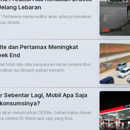
elang Lebaran
h' Pertamina memprediksi akan adanya kenaikan
up drastis.
ite dan Pertamax Meningkat
eek End
ri total rata-rata penyaluran harian selama libur
Kenaikan Isa Almasih pekan kemarin.
r Sebentar Lagi, Mobil Apa Saja
gkonsumsinya?
in akan meluncurkan DEXlite, bahan bakar diesel
 cetane 51. Mobil apa saja yang bisa