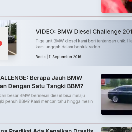
VIDEO: BMW Diesel Challenge 201
Tiga unit BMW diesel kami beri tantangan unik. Ha
kami unggah dalam bentuk video
Berita
| 11 September 2016
ALLENGE: Berapa Jauh BMW
alan Dengan Satu Tangki BBM?
dan besar BMW bermesin diesel bisa melaju
gki penuh BBM? Kami mencari tahu hingga mesin
ina Prediksi Ada Kenaikan Drastis