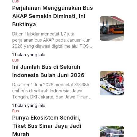
Bus
Perjalanan Menggunakan Bus
AKAP Semakin Diminati, Ini
Buktinya
Ditjen Hubdar mencatat 1,7 juta
perjalanan bus AKAP pada Januari-Juni
2026 yang diawasi digital melalui TOS di
115 terminal tipe A.
1 bulan yang lalu
Bus
Ini Jumlah Bus di Seluruh
Indonesia Bulan Juni 2026
Data per 1 Juni 2026 mencatat 313.385
unit bus di seluruh Indonesia. Jawa
Tengah, DKI Jakarta, dan Jawa Timur
menjadi tiga provinsi dengan populasi
1 bulan yang lalu
bus terbanyak.
Bus
Punya Ekosistem Sendiri,
Tiket Bus Sinar Jaya Jadi
Murah