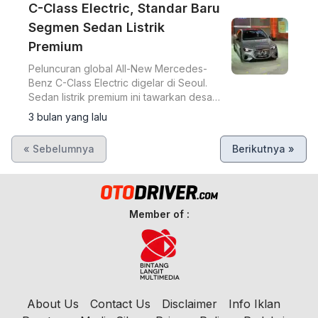
C-Class Electric, Standar Baru
Segmen Sedan Listrik
Premium
Peluncuran global All-New Mercedes-
Benz C-Class Electric digelar di Seoul.
Sedan listrik premium ini tawarkan desain
futuristik, range 762 km WLTP, MBUX
3 bulan yang lalu
Hyperscreen, dan akselerasi 4 detik.
« Sebelumnya
Berikutnya »
Member of :
About Us
Contact Us
Disclaimer
Info Iklan