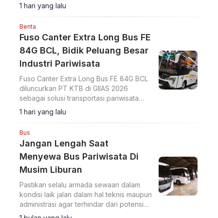
kebutuhan transportasi wisata sekaligus
1 hari yang lalu
mengikuti regulasi pemerintah yang terus
berkembang.
Berita
Fuso Canter Extra Long Bus FE
84G BCL, Bidik Peluang Besar
Industri Pariwisata
Fuso Canter Extra Long Bus FE 84G BCL
diluncurkan PT KTB di GIIAS 2026
sebagai solusi transportasi pariwisata
yang memenuhi standar Euro 4 dan
1 hari yang lalu
regulasi pemerintah.
Bus
Jangan Lengah Saat
Menyewa Bus Pariwisata Di
Musim Liburan
Pastikan selalu armada sewaan dalam
kondisi laik jalan dalam hal teknis maupun
administrasi agar terhindar dari potensi
kecelakaan.
1 bulan yang lalu