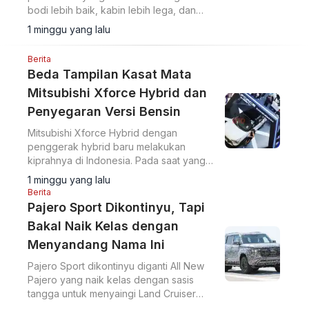
bodi lebih baik, kabin lebih lega, dan
pengurangan NVH untuk kenyamanan
1 minggu yang lalu
berkendara.
Berita
Beda Tampilan Kasat Mata
Mitsubishi Xforce Hybrid dan
Penyegaran Versi Bensin
Mitsubishi Xforce Hybrid dengan
penggerak hybrid baru melakukan
kiprahnya di Indonesia. Pada saat yang
sama pihak Mitsubishi Indonesia juga
1 minggu yang lalu
meluncurkan improvement baru bagi
Berita
model Xforce versi ICE.
Pajero Sport Dikontinyu, Tapi
Bakal Naik Kelas dengan
Menyandang Nama Ini
Pajero Sport dikontinyu diganti All New
Pajero yang naik kelas dengan sasis
tangga untuk menyaingi Land Cruiser
Prado 250 dan Ford Everest.