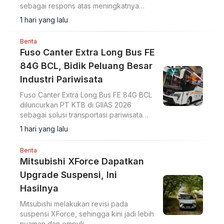
sebagai respons atas meningkatnya
kebutuhan transportasi wisata sekaligus
1 hari yang lalu
mengikuti regulasi pemerintah yang terus
berkembang.
Berita
Fuso Canter Extra Long Bus FE
84G BCL, Bidik Peluang Besar
Industri Pariwisata
Fuso Canter Extra Long Bus FE 84G BCL
diluncurkan PT KTB di GIIAS 2026
sebagai solusi transportasi pariwisata
yang memenuhi standar Euro 4 dan
1 hari yang lalu
regulasi pemerintah.
Berita
Mitsubishi XForce Dapatkan
Upgrade Suspensi, Ini
Hasilnya
Mitsubishi melakukan revisi pada
suspensi XForce, sehingga kini jadi lebih
nyaman dan empuk.